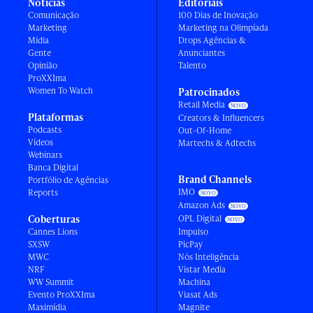
Notícias
Editoriais
Comunicação
100 Dias de Inovação
Marketing
Marketing na Olimpíada
Mídia
Drops Agências &
Gente
Anunciantes
Opinião
Talento
ProXXIma
Women To Watch
Patrocinados
Retail Media
Plataformas
Creators & Influencers
Podcasts
Out-Of-Home
Vídeos
Martechs & Adtechs
Webinars
Banca Digital
Brand Channels
Portfólio de Agências
IMO
Reports
Amazon Ads
Coberturas
OPL Digital
Cannes Lions
Impulso
SXSW
PicPay
MWC
Nós Inteligência
NRF
Vistar Media
WW Summit
Machina
Evento ProXXIma
Viasat Ads
Maximídia
Magnite