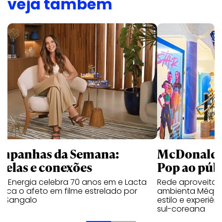
veja também
mpanhas da Semana:
McDonald’s 
trelas e conexões
Pop ao públ
a Energia celebra 70 anos em e Lacta
Rede aproveita
aca o afeto em filme estrelado por
ambienta Méqui 
te Sangalo
estilo e experiên
sul-coreana