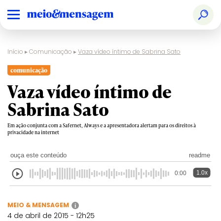
Início
▸
Comunicação
▸
Vaza vídeo íntimo de Sabrina Sato
comunicação
Vaza vídeo íntimo de
Sabrina Sato
Em ação conjunta com a Safernet, Always e a apresentadora alertam para os direitos à
privacidade na internet
ouça este conteúdo
readme
1.0x
0:00
MEIO & MENSAGEM
i
4 de abril de 2015 - 12h25