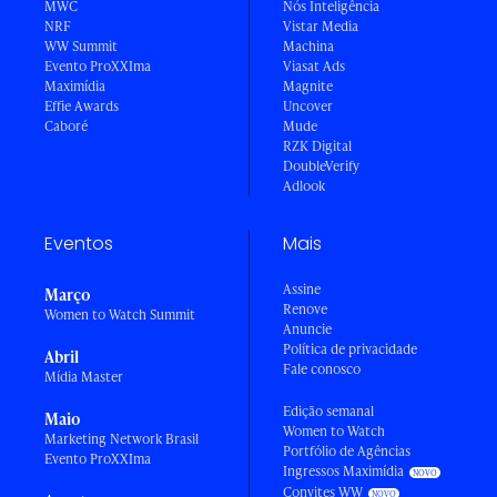
MWC
Nós Inteligência
NRF
Vistar Media
WW Summit
Machina
Evento ProXXIma
Viasat Ads
Maximídia
Magnite
Effie Awards
Uncover
Caboré
Mude
RZK Digital
DoubleVerify
Adlook
Eventos
Mais
Assine
Março
Renove
Women to Watch Summit
Anuncie
Política de privacidade
Abril
Fale conosco
Mídia Master
Edição semanal
Maio
Women to Watch
Marketing Network Brasil
Portfólio de Agências
Evento ProXXIma
Ingressos Maximídia
Convites WW