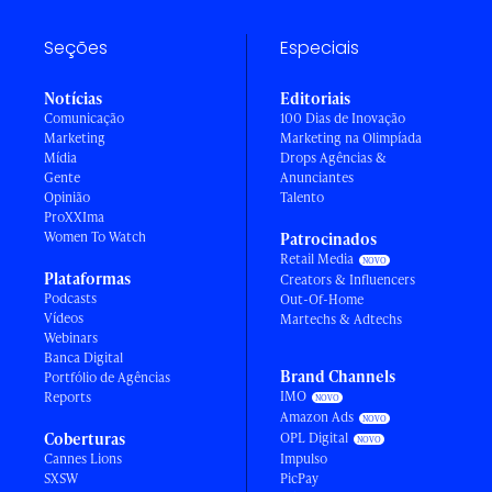
Seções
Especiais
Notícias
Editoriais
Comunicação
100 Dias de Inovação
Marketing
Marketing na Olimpíada
Mídia
Drops Agências &
Gente
Anunciantes
Opinião
Talento
ProXXIma
Women To Watch
Patrocinados
Retail Media
Plataformas
Creators & Influencers
Podcasts
Out-Of-Home
Vídeos
Martechs & Adtechs
Webinars
Banca Digital
Brand Channels
Portfólio de Agências
IMO
Reports
Amazon Ads
Coberturas
OPL Digital
Cannes Lions
Impulso
SXSW
PicPay