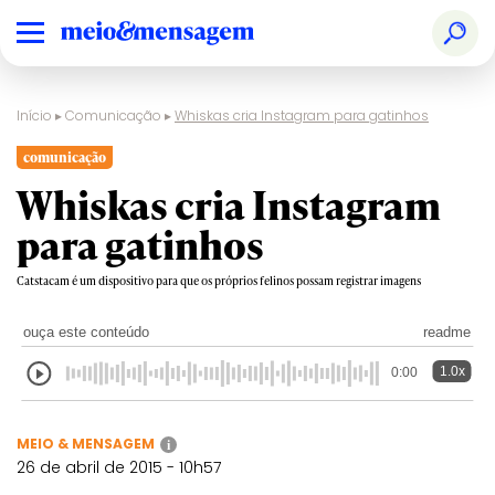
Início
▸
Comunicação
▸
Whiskas cria Instagram para gatinhos
comunicação
Whiskas cria Instagram
para gatinhos
Catstacam é um dispositivo para que os próprios felinos possam registrar imagens
ouça este conteúdo
readme
1.0x
0:00
MEIO & MENSAGEM
i
26 de abril de 2015 - 10h57