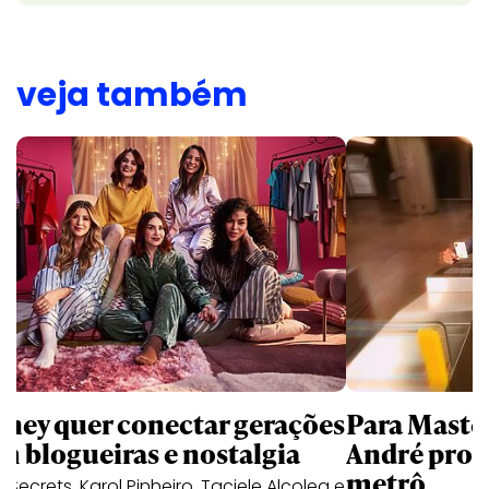
veja também
sney quer conectar gerações
Para Maste
m blogueiras e nostalgia
André prot
metrô
a Secrets, Karol Pinheiro, Taciele Alcolea e