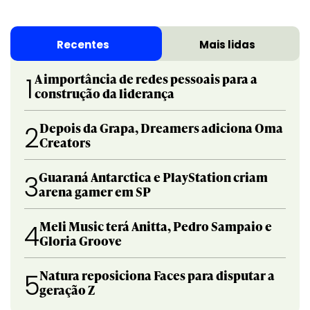
Recentes
Mais lidas
A importância de redes pessoais para a
1
construção da liderança
Depois da Grapa, Dreamers adiciona Oma
2
Creators
Guaraná Antarctica e PlayStation criam
3
arena gamer em SP
Meli Music terá Anitta, Pedro Sampaio e
4
Gloria Groove
Natura reposiciona Faces para disputar a
5
geração Z