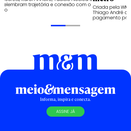
s relembram trajetória e conexão com o
Criada pela WM
lico
Thiago André de
pagamento por 
Informa, inspira e conecta.
ASSINE JÁ