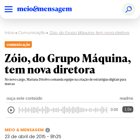
Início
▸
Comunicação
▸
Zóio, do Grupo Máquina, tem nova diretora
comunicação
Zóio, do Grupo Máquina,
tem nova diretora
No novo cargo, Mariana Ditolvo comanda equipe na criação de estratégias digitais para
marcas
ouça este conteúdo
readme
1.0x
0:00
MEIO & MENSAGEM
i
23 de abril de 2015 - 8h25