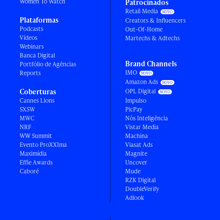
Women To Watch
Patrocinados
Retail Media
Plataformas
Creators & Influencers
Podcasts
Out-Of-Home
Vídeos
Martechs & Adtechs
Webinars
Banca Digital
Brand Channels
Portfólio de Agências
IMO
Reports
Amazon Ads
Coberturas
OPL Digital
Cannes Lions
Impulso
SXSW
PicPay
MWC
Nós Inteligência
NRF
Vistar Media
WW Summit
Machina
Evento ProXXIma
Viasat Ads
Maximídia
Magnite
Effie Awards
Uncover
Caboré
Mude
RZK Digital
DoubleVerify
Adlook