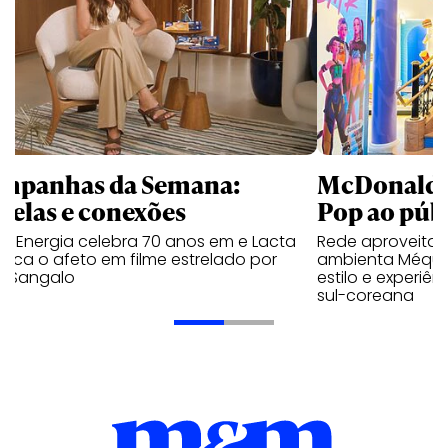
mpanhas da Semana:
McDonald’s 
trelas e conexões
Pop ao públ
a Energia celebra 70 anos em e Lacta
Rede aproveita
aca o afeto em filme estrelado por
ambienta Méqui 
te Sangalo
estilo e experiên
sul-coreana