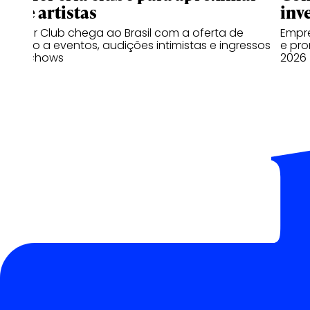
fãs e artistas
inv
Deezer Club chega ao Brasil com a oferta de
Empre
acesso a eventos, audições intimistas e ingressos
e pro
para shows
2026