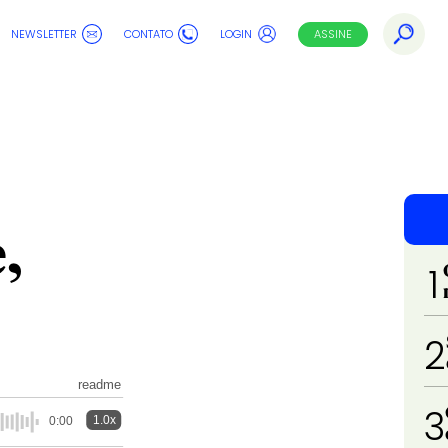
NEWSLETTER
CONTATO
LOGIN
ASSINE
,
1
2
readme
3
1.0x
0:00