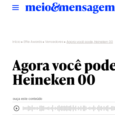
Início
▸
Effie Awards
▸
Vencedores
▸
Agora você pode, Heineken 00
Agora você pode
Heineken 00
ouça este conteúdo