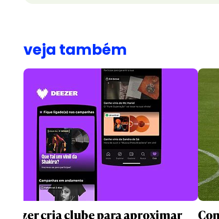
veja também
Deezer cria clube para aproximar
Com