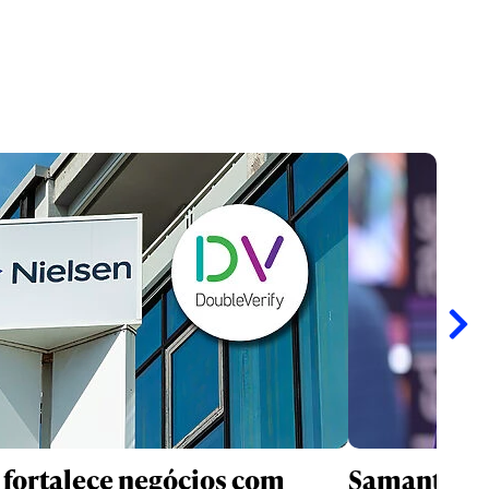
 fortalece negócios com
Samantha C