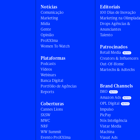
Notícias
Editoriais
Comunicação
100 Dias de Inovação
Marketing
Marketing na Olimpíad
Mídia
Drops Agências &
Gente
Anunciantes
Opinião
Talento
ProXXIma
Women To Watch
Patrocinados
Retail Media
Plataformas
Creators & Influencers
Podcasts
Out-Of-Home
Vídeos
Martechs & Adtechs
Webinars
Banca Digital
Brand Channels
Portfólio de Agências
IMO
Reports
Amazon Ads
Coberturas
OPL Digital
Cannes Lions
Impulso
SXSW
PicPay
MWC
Nós Inteligência
NRF
Vistar Media
WW Summit
Machina
Evento ProXXIma
Viasat Ads