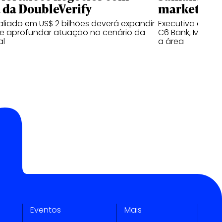
 da DoubleVerify
marketing 
liado em US$ 2 bilhões deverá expandir
Executiva acum
e aprofundar atuação no cenário da
C6 Bank, Masterc
al
a área
Eventos
Mais