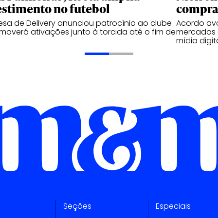
estimento no futebol
compra
sa de Delivery anunciou patrocínio ao clube
Acordo ava
moverá ativações junto à torcida até o fim de
mercados 
mídia digit
Seções
Especiais