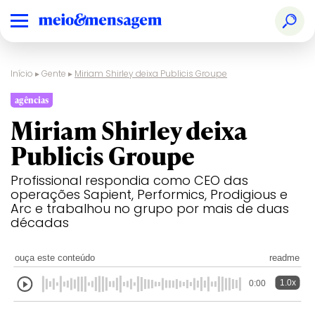
Início
▸
Gente
▸
Miriam Shirley deixa Publicis Groupe
agências
Miriam Shirley deixa
Publicis Groupe
Profissional respondia como CEO das
operações Sapient, Performics, Prodigious e
Arc e trabalhou no grupo por mais de duas
décadas
ouça este conteúdo
readme
1.0x
0:00