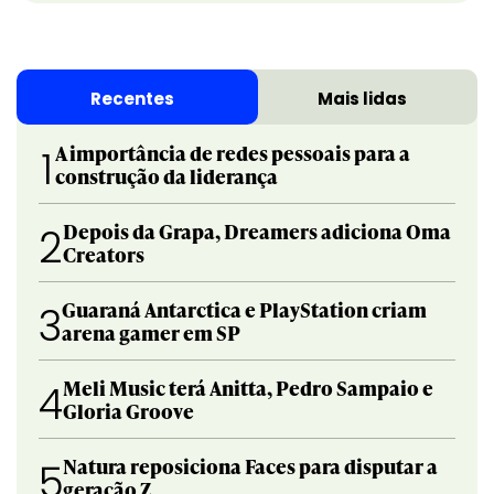
Recentes
Mais lidas
A importância de redes pessoais para a
1
construção da liderança
Depois da Grapa, Dreamers adiciona Oma
2
Creators
Guaraná Antarctica e PlayStation criam
3
arena gamer em SP
Meli Music terá Anitta, Pedro Sampaio e
4
Gloria Groove
Natura reposiciona Faces para disputar a
5
geração Z