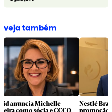
veja também
uid anuncia Michelle
Nestlé Bras
rreira como sócia e CCCO
promoção 