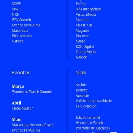
SXSW
PicPay
MWC
Nós Inteligência
NRF
Vistar Media
WW Summit
Machina
Evento ProXXIma
Viasat Ads
Maximídia
Magnite
Effie Awards
Uncover
Caboré
Mude
RZK Digital
DoubleVerify
Adlook
Eventos
Mais
Assine
Março
Renove
Women to Watch Summit
Anuncie
Política de privacidade
Abril
Fale conosco
Mídia Master
Edição semanal
Maio
Women to Watch
Marketing Network Brasil
Portfólio de Agências
Evento ProXXIma