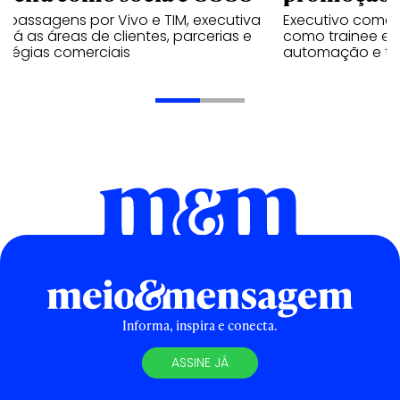
 passagens por Vivo e TIM, executiva
Executivo come
rará as áreas de clientes, parcerias e
como trainee e c
atégias comerciais
automação e tra
Informa, inspira e conecta.
ASSINE JÁ