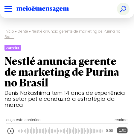
Início
▸
Gente
▸
Nestlé anuncia gerente de marketing de Purina no
Brasil
carreira
Nestlé anuncia gerente
de marketing de Purina
no Brasil
Denis Nakashima tem 14 anos de experiência
no setor pet e conduzirá a estratégia da
marca
ouça este conteúdo
readme
1.0x
0:00