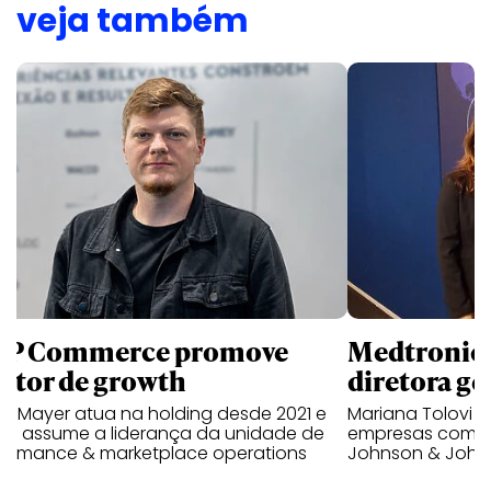
veja também
P Commerce promove
Medtronic 
retor de growth
diretora ge
no Mayer atua na holding desde 2021 e
Mariana Tolovi 
ra assume a liderança da unidade de
empresas como A
formance & marketplace operations
Johnson & John