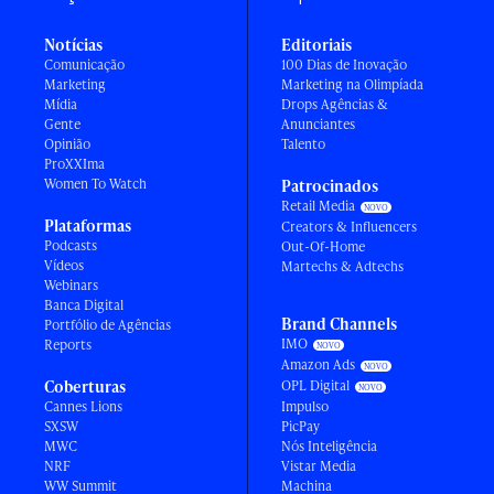
Notícias
Editoriais
Comunicação
100 Dias de Inovação
Marketing
Marketing na Olimpíada
Mídia
Drops Agências &
Gente
Anunciantes
Opinião
Talento
ProXXIma
Women To Watch
Patrocinados
Retail Media
Plataformas
Creators & Influencers
Podcasts
Out-Of-Home
Vídeos
Martechs & Adtechs
Webinars
Banca Digital
Brand Channels
Portfólio de Agências
IMO
Reports
Amazon Ads
Coberturas
OPL Digital
Cannes Lions
Impulso
SXSW
PicPay
MWC
Nós Inteligência
NRF
Vistar Media
WW Summit
Machina