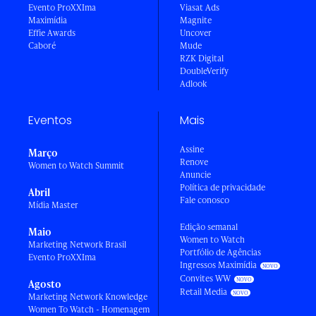
Evento ProXXIma
Viasat Ads
Maximídia
Magnite
Effie Awards
Uncover
Caboré
Mude
RZK Digital
DoubleVerify
Adlook
Eventos
Mais
Assine
Março
Renove
Women to Watch Summit
Anuncie
Política de privacidade
Abril
Fale conosco
Mídia Master
Edição semanal
Maio
Women to Watch
Marketing Network Brasil
Portfólio de Agências
Evento ProXXIma
Ingressos Maximídia
Convites WW
Agosto
Retail Media
Marketing Network Knowledge
Women To Watch - Homenagem