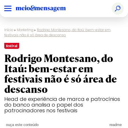
Início
▸
Marketing
▸
Rodrigo Montesano, do Itaú: bem-estar em
festivais não é só área de descanso
festival
Rodrigo Montesano, do
Itaú: bem-estar em
festivais não é só área de
descanso
Head de experiência de marca e patrocínios
do banco analisa o papel dos
patrocinadores nos festivais
ouça este conteúdo
readme