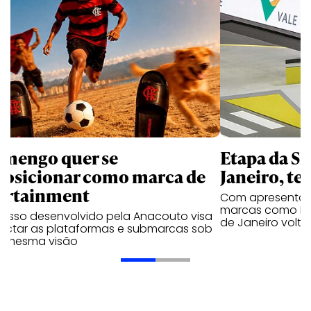
amengo quer se
Etapa da SL
posicionar como marca de
Janeiro, te
ortainment
Com apresentaçã
marcas como Hei
cesso desenvolvido pela Anacouto visa
de Janeiro volta
ectar as plataformas e submarcas sob
 mesma visão