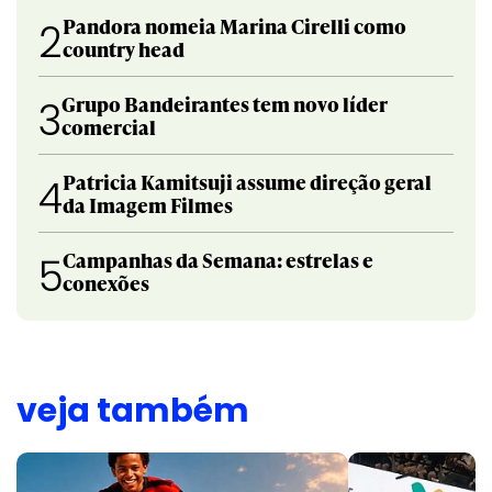
Pandora nomeia Marina Cirelli como
2
country head
Grupo Bandeirantes tem novo líder
3
comercial
Patricia Kamitsuji assume direção geral
4
da Imagem Filmes
Campanhas da Semana: estrelas e
5
conexões
veja também