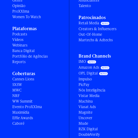
Gente
Anunciantes
Opinião
Talento
ProXXIma
Women To Watch
Patrocinados
Retail Media
Plataformas
Creators & Influencers
Podcasts
Out-Of-Home
Vídeos
Martechs & Adtechs
Webinars
Banca Digital
Brand Channels
Portfólio de Agências
IMO
Reports
Amazon Ads
Coberturas
OPL Digital
Cannes Lions
Impulso
SXSW
PicPay
MWC
Nós Inteligência
NRF
Vistar Media
WW Summit
Machina
Evento ProXXIma
Viasat Ads
Maximídia
Magnite
Effie Awards
Uncover
Caboré
Mude
RZK Digital
DoubleVerify