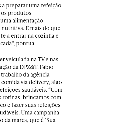
s a preparar uma refeição
o os produtos
r uma alimentação
 nutritiva. E mais do que
nte a entrar na cozinha e
cada”, pontua.
r veiculada na TV e nas
riação da DPZ&T. Fabio
 trabalho da agência
 comida via delivery, algo
refeições saudáveis. “Com
 rotinas, brincamos com
o e fazer suas refeições
saudáveis. Uma campanha
o da marca, que é ‘Sua