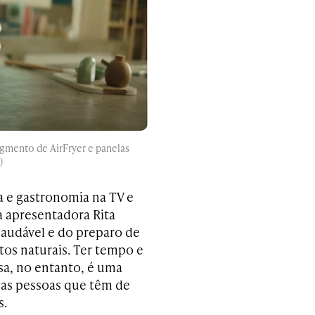
egmento de AirFryer e panelas
)
 e gastronomia na TV e
a apresentadora Rita
audável e do preparo de
os naturais. Ter tempo e
sa, no entanto, é uma
das pessoas que têm de
s.