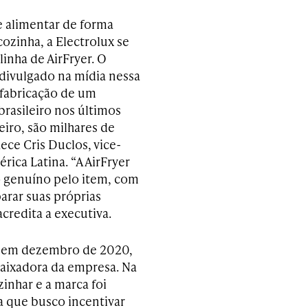
e alimentar de forma
ozinha, a Electrolux se
linha de AirFryer. O
divulgado na mídia nessa
 fabricação de um
brasileiro nos últimos
eiro, são milhares de
ece Cris Duclos, vice-
rica Latina. “A AirFryer
o genuíno pelo item, com
arar suas próprias
acredita a executiva.
ou em dezembro de 2020,
ixadora da empresa. Na
zinhar e a marca foi
 que busco incentivar