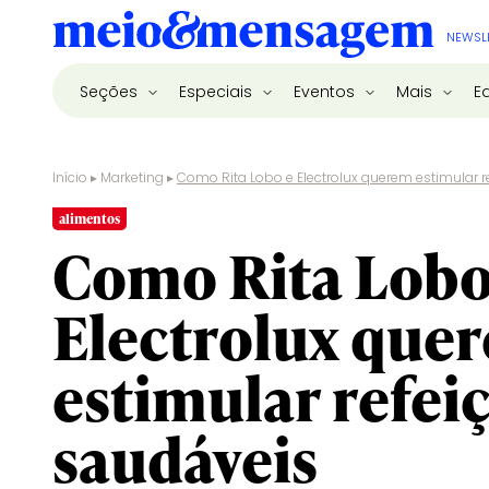
NEWSL
Seções
Especiais
Eventos
Mais
E
Início
▸
Marketing
▸
Como Rita Lobo e Electrolux querem estimular 
alimentos
Como Rita Lobo
Electrolux que
estimular refei
saudáveis