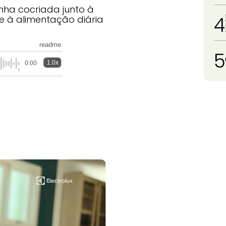
nha cocriada junto à
4
e à alimentação diária
readme
5
1.0x
0:00