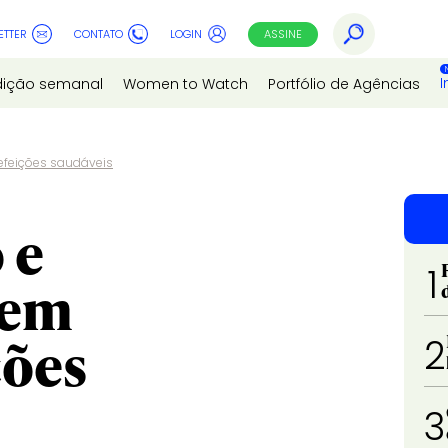
ETTER
CONTATO
LOGIN
ASSINE
I
dição semanal
Women to Watch
Portfólio de Agências
refeições saudáveis
 e
1
rem
ções
2
3