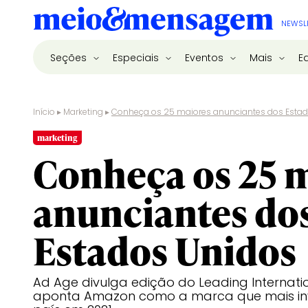
NEWSL
Seções
Especiais
Eventos
Mais
E
Início
▸
Marketing
▸
Conheça os 25 maiores anunciantes dos Esta
marketing
Conheça os 25 
anunciantes do
Estados Unidos
Ad Age divulga edição do Leading Internatio
aponta Amazon como a marca que mais inv