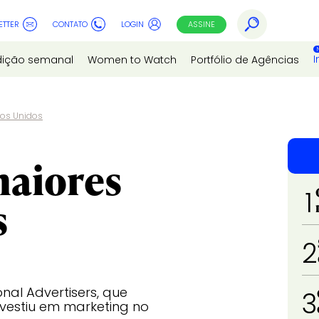
ETTER
CONTATO
LOGIN
ASSINE
I
dição semanal
Women to Watch
Portfólio de Agências
dos Unidos
maiores
1
s
2
nal Advertisers, que
3
estiu em marketing no