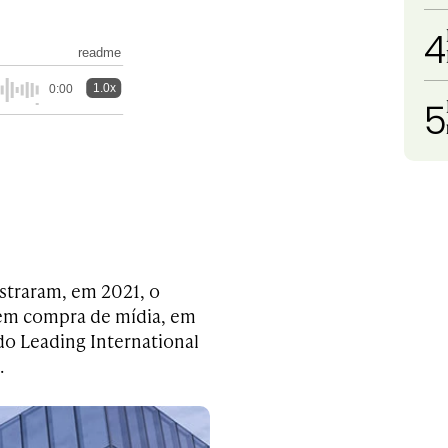
4
readme
1.0x
0:00
5
straram, em 2021, o
 em compra de mídia, em
 do Leading International
.