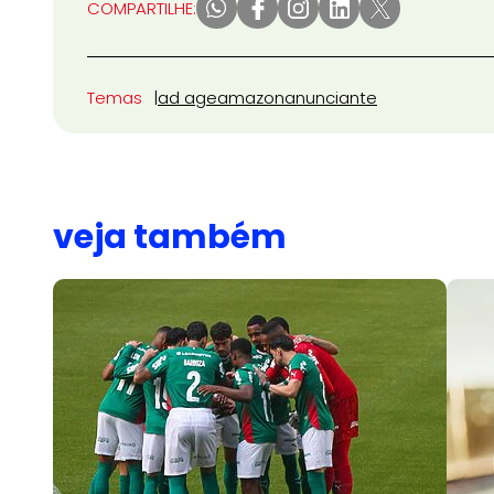
COMPARTILHE:
Temas
ad age
amazon
anunciante
veja também