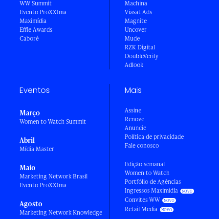
WW Summit
Machina
Evento ProXXIma
Viasat Ads
Maximídia
Magnite
Effie Awards
Uncover
Caboré
Mude
RZK Digital
DoubleVerify
Adlook
Eventos
Mais
Assine
Março
Renove
Women to Watch Summit
Anuncie
Política de privacidade
Abril
Fale conosco
Mídia Master
Edição semanal
Maio
Women to Watch
Marketing Network Brasil
Portfólio de Agências
Evento ProXXIma
Ingressos Maximídia
Convites WW
Agosto
Retail Media
Marketing Network Knowledge