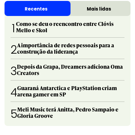
Recentes
Mais lidas
Como se deu o reencontro entre Clóvis
1
Mello e Skol
A importância de redes pessoais para a
2
construção da liderança
Depois da Grapa, Dreamers adiciona Oma
3
Creators
Guaraná Antarctica e PlayStation criam
4
arena gamer em SP
Meli Music terá Anitta, Pedro Sampaio e
5
Gloria Groove