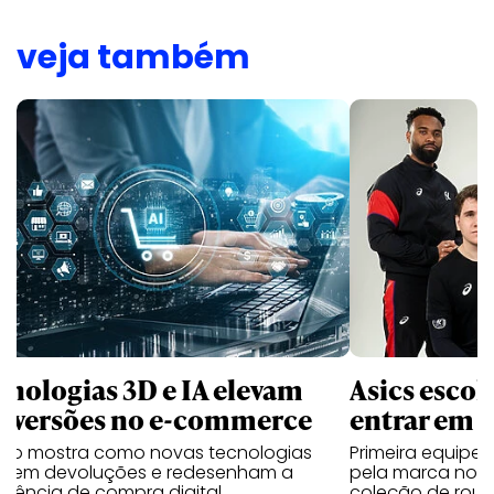
veja também
cnologias 3D e IA elevam
Asics esco
nversões no e-commerce
entrar em 
udo mostra como novas tecnologias
Primeira equipe
uzem devoluções e redesenham a
pela marca no 
riência de compra digital
coleção de roup