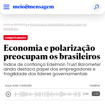
Início
▸
Marketing
▸
Economia e polarização preocupam os
brasileiros
comportamento
Economia e polarização
preocupam os brasileiros
Índice de confiança Edelman Trust Barometer
ainda destaca papel dos empregadores e
fragilidade dos líderes governamentais
ouça este conteúdo
readme
1.0x
0:00