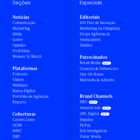
Seções
Especiais
Notícias
Editoriais
Comunicação
100 Dias de Inovação
Marketing
Marketing na Olimpíada
Mídia
Drops Agências &
Gente
Anunciantes
Opinião
Talento
ProXXIma
Women To Watch
Patrocinados
Retail Media
Plataformas
Creators & Influencers
Podcasts
Out-Of-Home
Vídeos
Martechs & Adtechs
Webinars
Banca Digital
Brand Channels
Portfólio de Agências
IMO
Reports
Amazon Ads
Coberturas
OPL Digital
Cannes Lions
Impulso
SXSW
PicPay
MWC
Nós Inteligência
NRF
Vistar Media