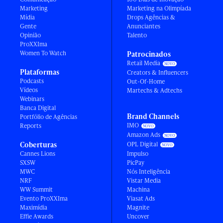
Marketing
Marketing na Olimpíada
Mídia
Drops Agências &
Gente
Anunciantes
Opinião
Talento
ProXXIma
Women To Watch
Patrocinados
Retail Media
Plataformas
Creators & Influencers
Podcasts
Out-Of-Home
Vídeos
Martechs & Adtechs
Webinars
Banca Digital
Brand Channels
Portfólio de Agências
IMO
Reports
Amazon Ads
Coberturas
OPL Digital
Cannes Lions
Impulso
SXSW
PicPay
MWC
Nós Inteligência
NRF
Vistar Media
WW Summit
Machina
Evento ProXXIma
Viasat Ads
Maximídia
Magnite
Effie Awards
Uncover