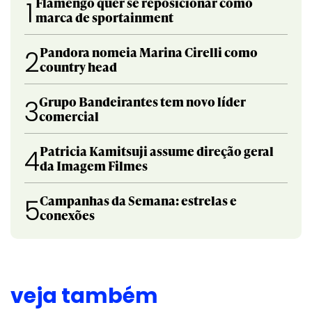
Flamengo quer se reposicionar como
1
marca de sportainment
Pandora nomeia Marina Cirelli como
2
country head
Grupo Bandeirantes tem novo líder
3
comercial
Patricia Kamitsuji assume direção geral
4
da Imagem Filmes
Campanhas da Semana: estrelas e
5
conexões
veja também