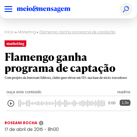
Início
▸
Marketing
▸
Flamengo ganha programa de captação
marketing
Flamengo ganha
programa de captação
Com projeto da Innovant Editora, clube quer elevar em 55% sua base de sócio-torcedores
ouça este conteúdo
readme
1.0x
0:00
ROSEANI ROCHA
i
17 de abril de 2015 - 8h00