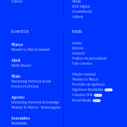
Caboré
Mude
RZK Digital
DoubleVerify
Adlook
Eventos
Mais
Assine
Março
Renove
Women to Watch Summit
Anuncie
Política de privacidade
Abril
Fale conosco
Mídia Master
Edição semanal
Maio
Women to Watch
Marketing Network Brasil
Portfólio de Agências
Evento ProXXIma
Ingressos Maximídia
Convites WW
Agosto
Retail Media
Marketing Network Knowledge
Women To Watch - Homenagem
Setembro
Maximídia