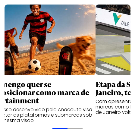
amengo quer se
Etapa da SL
posicionar como marca de
Janeiro, te
ortainment
Com apresentaçã
marcas como Hei
cesso desenvolvido pela Anacouto visa
de Janeiro volta
ectar as plataformas e submarcas sob
 mesma visão