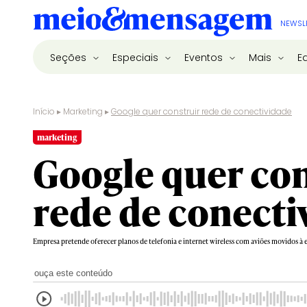
NEWSL
Seções
Especiais
Eventos
Mais
E
Início
▸
Marketing
▸
Google quer construir rede de conectividade
marketing
Google quer con
rede de conecti
Empresa pretende oferecer planos de telefonia e internet wireless com aviões movidos à e
ouça este conteúdo