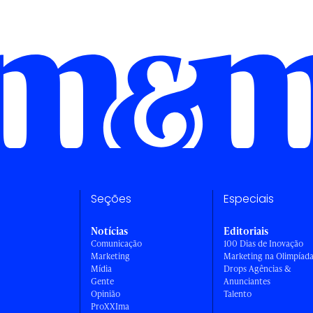
Seções
Especiais
Notícias
Editoriais
Comunicação
100 Dias de Inovação
Marketing
Marketing na Olimpíad
Mídia
Drops Agências &
Gente
Anunciantes
Opinião
Talento
ProXXIma