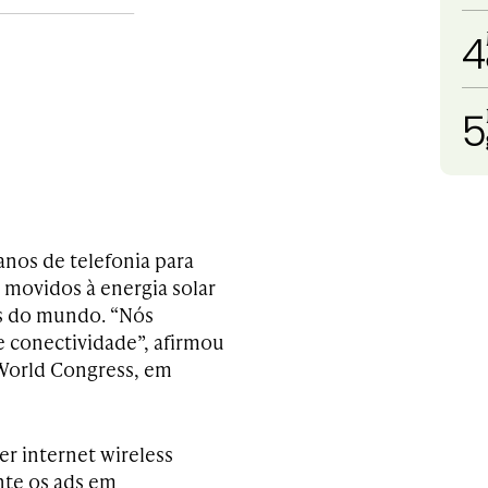
4
5
nos de telefonia para
 movidos à energia solar
as do mundo. “Nós
e conectividade”, afirmou
 World Congress, em
r internet wireless
ente os ads em