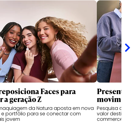
reposiciona Faces para
Presentes d
r a geração Z
movimentar
maquiagem da Natura aposta em nova
Pesquisa da RZK
 e portfólio para se conectar com
valor destinado
is jovem
commerce