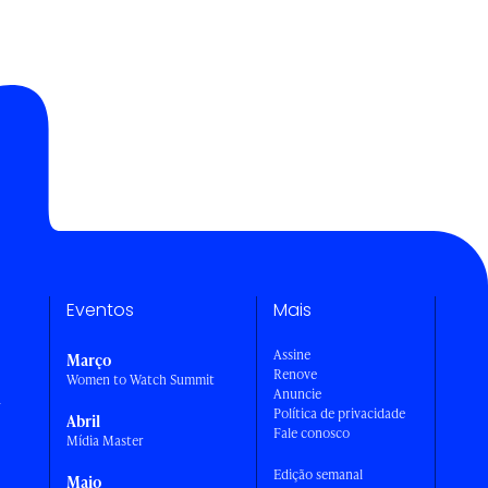
Eventos
Mais
Assine
Março
Renove
Women to Watch Summit
Anuncie
a
Política de privacidade
Abril
Fale conosco
Mídia Master
Edição semanal
Maio