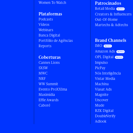
Women To Watch
Patrocinados
Retail Media
Plataformas
Creators & Influencers
Podcasts
Out-Of-Home
Vídeos
Martechs & Adtechs
Webinars
Banca Digital
Brand Channels
Portfólio de Agências
IMO
Reports
Amazon Ads
Coberturas
OPL Digital
Cannes Lions
Impulso
SXSW
PicPay
MWC
Nós Inteligência
NRF
Vistar Media
WW Summit
Machina
Evento ProXXIma
Viasat Ads
Maximídia
Magnite
Effie Awards
Uncover
Caboré
Mude
RZK Digital
DoubleVerify
Adlook