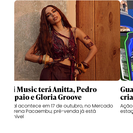
Meli Music terá Anitta, Pedro
Gua
Sampaio e Gloria Groove
cri
Festival acontece em 17 de outubro, no Mercado
Ação 
Livre Arena Pacaembu; pré-venda já está
estaç
disponível