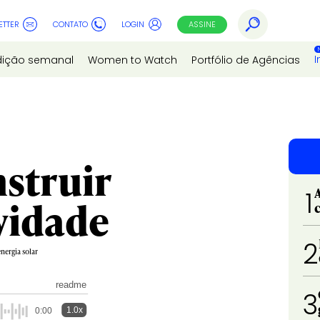
ETTER
CONTATO
LOGIN
ASSINE
I
dição semanal
Women to Watch
Portfólio de Agências
struir
1
vidade
2
nergia solar
readme
3
1.0x
0:00