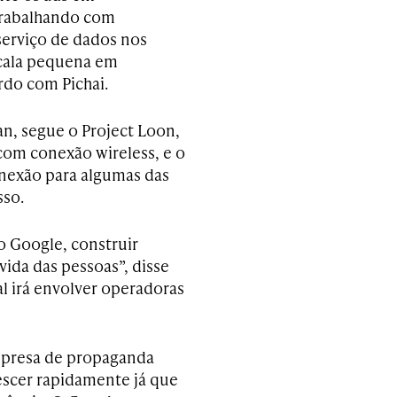
trabalhando com
 serviço de dados nos
scala pequena em
rdo com Pichai.
an, segue o Project Loon,
com conexão wireless, e o
conexão para algumas das
sso.
o Google, construir
ida das pessoas”, disse
l irá envolver operadoras
empresa de propaganda
escer rapidamente já que