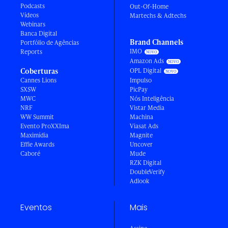
Podcasts
Out-Of-Home
Vídeos
Martechs & Adtechs
Webinars
Banca Digital
Brand Channels
Portfólio de Agências
IMO
Reports
Amazon Ads
Coberturas
OPL Digital
Cannes Lions
Impulso
SXSW
PicPay
MWC
Nós Inteligência
NRF
Vistar Media
WW Summit
Machina
Evento ProXXIma
Viasat Ads
Maximídia
Magnite
Effie Awards
Uncover
Caboré
Mude
RZK Digital
DoubleVerify
Adlook
Eventos
Mais