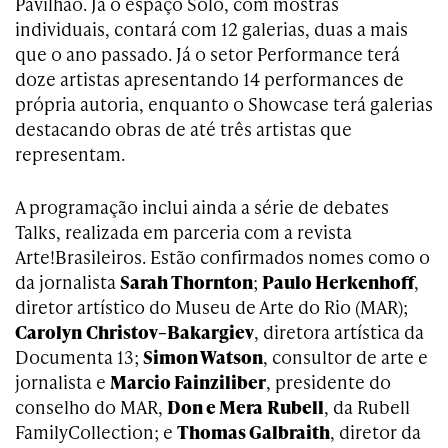
Pavilhão. Já o espaço Solo, com mostras
individuais, contará com 12 galerias, duas a mais
que o ano passado. Já o setor Performance terá
doze artistas apresentando 14 performances de
própria autoria, enquanto o Showcase terá galerias
destacando obras de até três artistas que
representam.
A programação inclui ainda a série de debates
Talks, realizada em parceria com a revista
Arte!Brasileiros. Estão confirmados nomes como o
da jornalista
Sarah Thornton
;
Paulo Herkenhoff
,
diretor artístico do Museu de Arte do Rio (MAR);
Carolyn
Christov
–
Bakargiev
, diretora artística da
Documenta 13;
Simon
Watson
, consultor de arte e
jornalista e
Marcio
Fainziliber
, presidente do
conselho do MAR,
Don
e
Mera
Rubell
, da Rubell
FamilyCollection; e
Thomas
Galbraith
, diretor da