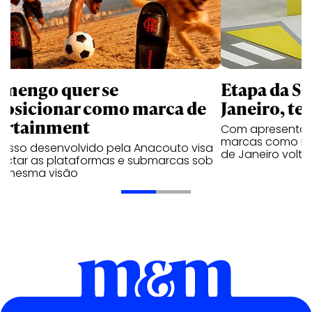
amengo quer se
Etapa da SL
posicionar como marca de
Janeiro, te
ortainment
Com apresentaçã
marcas como Hei
cesso desenvolvido pela Anacouto visa
de Janeiro volta
ectar as plataformas e submarcas sob
 mesma visão