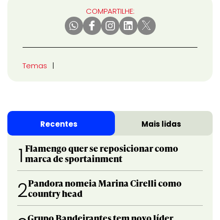
COMPARTILHE:
Temas
Recentes
Mais lidas
Flamengo quer se reposicionar como
1
marca de sportainment
Pandora nomeia Marina Cirelli como
2
country head
Grupo Bandeirantes tem novo líder