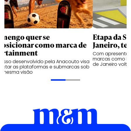
amengo quer se
Etapa da SL
posicionar como marca de
Janeiro, te
ortainment
Com apresentaçã
marcas como Hei
cesso desenvolvido pela Anacouto visa
de Janeiro volta
ectar as plataformas e submarcas sob
 mesma visão