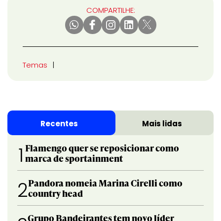
COMPARTILHE:
Temas
Recentes
Mais lidas
Flamengo quer se reposicionar como
1
marca de sportainment
Pandora nomeia Marina Cirelli como
2
country head
Grupo Bandeirantes tem novo líder