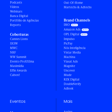
Podcasts
Out-Of-Home
Vídeos
Martechs & Adtechs
Webinars
Banca Digital
Brand Channels
Portfólio de Agências
IMO
Reports
Amazon Ads
Coberturas
OPL Digital
Cannes Lions
Impulso
SXSW
PicPay
MWC
Nós Inteligência
NRF
Vistar Media
WW Summit
Machina
Evento ProXXIma
Viasat Ads
Maximídia
Magnite
Effie Awards
Uncover
Caboré
Mude
RZK Digital
DoubleVerify
Adlook
Eventos
Mais
Assine