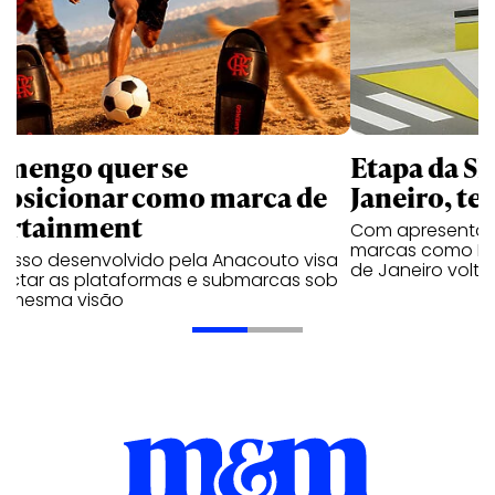
amengo quer se
Etapa da SL
posicionar como marca de
Janeiro, te
ortainment
Com apresentaçã
marcas como Hei
cesso desenvolvido pela Anacouto visa
de Janeiro volta
ectar as plataformas e submarcas sob
 mesma visão