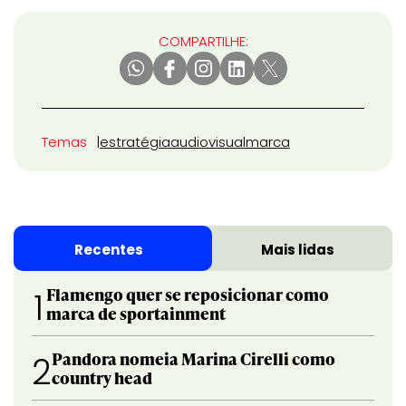
COMPARTILHE:
Temas
estratégia
audiovisual
marca
Recentes
Mais lidas
Flamengo quer se reposicionar como
1
marca de sportainment
Pandora nomeia Marina Cirelli como
2
country head