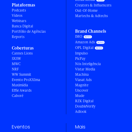
Plataformas
Creators & Influencers
Podcasts
Out-Of-Home
Vídeos
Martechs & Adtechs
Webinars
Banca Digital
Brand Channels
Portfólio de Agências
IMO
Reports
Amazon Ads
Coberturas
OPL Digital
Cannes Lions
Impulso
SXSW
PicPay
MWC
Nós Inteligência
NRF
Vistar Media
WW Summit
Machina
Evento ProXXIma
Viasat Ads
Maximídia
Magnite
Effie Awards
Uncover
Caboré
Mude
RZK Digital
DoubleVerify
Adlook
Eventos
Mais