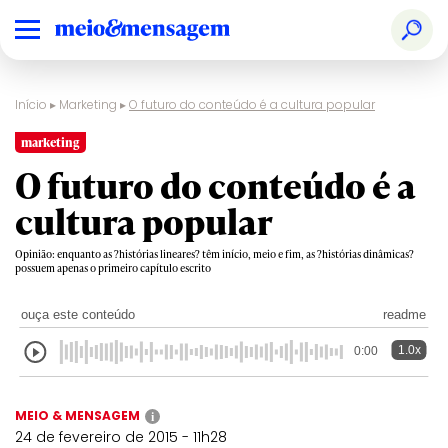
Início
▸
Marketing
▸
O futuro do conteúdo é a cultura popular
marketing
O futuro do conteúdo é a
cultura popular
Opinião: enquanto as ?histórias lineares? têm início, meio e fim, as ?histórias dinâmicas?
possuem apenas o primeiro capítulo escrito
ouça este conteúdo
readme
1.0x
0:00
MEIO & MENSAGEM
i
24 de fevereiro de 2015 - 11h28