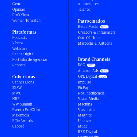
Gente
Anunciantes
Opinião
Talento
ProXXIma
Women To Watch
Patrocinados
Retail Media
Plataformas
Creators & Influencers
Podcasts
Out-Of-Home
Vídeos
Martechs & Adtechs
Webinars
Banca Digital
Brand Channels
Portfólio de Agências
IMO
Reports
Amazon Ads
Coberturas
OPL Digital
Cannes Lions
Impulso
SXSW
PicPay
MWC
Nós Inteligência
NRF
Vistar Media
WW Summit
Machina
Evento ProXXIma
Viasat Ads
Maximídia
Magnite
Effie Awards
Uncover
Caboré
Mude
RZK Digital