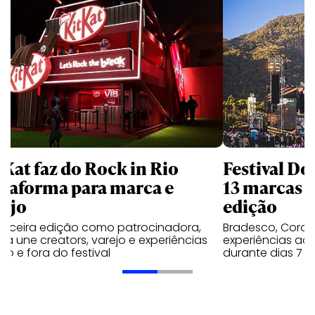
tKat faz do Rock in Rio
Festival Do
ataforma para marca e
13 marcas n
rejo
edição
terceira edição como patrocinadora,
Bradesco, Coron
a une creators, varejo e experiências
experiências ao 
ro e fora do festival
durante dias 7 e