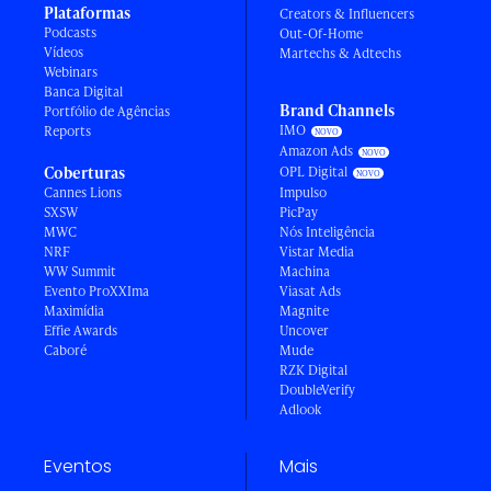
Plataformas
Creators & Influencers
Podcasts
Out-Of-Home
Vídeos
Martechs & Adtechs
Webinars
Banca Digital
Brand Channels
Portfólio de Agências
IMO
Reports
Amazon Ads
Coberturas
OPL Digital
Cannes Lions
Impulso
SXSW
PicPay
MWC
Nós Inteligência
NRF
Vistar Media
WW Summit
Machina
Evento ProXXIma
Viasat Ads
Maximídia
Magnite
Effie Awards
Uncover
Caboré
Mude
RZK Digital
DoubleVerify
Adlook
Eventos
Mais