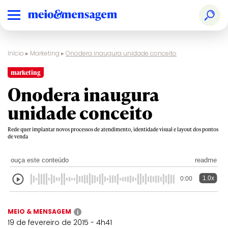
Início
▸
Marketing
▸
Onodera inaugura unidade conceito
marketing
Onodera inaugura
unidade conceito
Rede quer implantar novos processos de atendimento, identidade visual e layout dos pontos
de venda
ouça este conteúdo
readme
1.0x
0:00
MEIO & MENSAGEM
i
19 de fevereiro de 2015 - 4h41