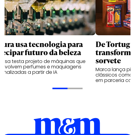
tura usa tecnologia para
De Tortugui
tecipar futuro da beleza
transforma
sorvete
resa testa projeto de máquinas que
envolvem perfumes e maquiagens
Marca lança pico
onalizadas a partir de IA
clássicos como T
em parceria com