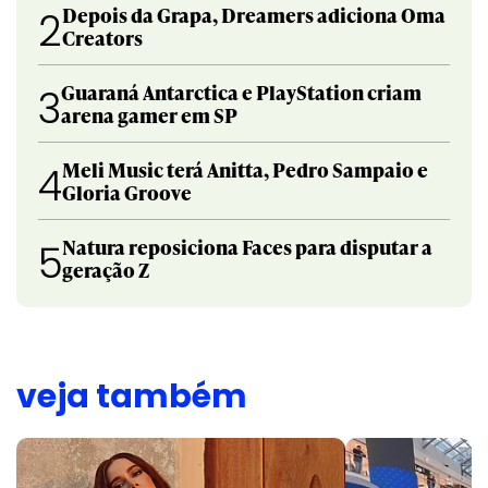
Depois da Grapa, Dreamers adiciona Oma
2
Creators
Guaraná Antarctica e PlayStation criam
3
arena gamer em SP
Meli Music terá Anitta, Pedro Sampaio e
4
Gloria Groove
Natura reposiciona Faces para disputar a
5
geração Z
veja também