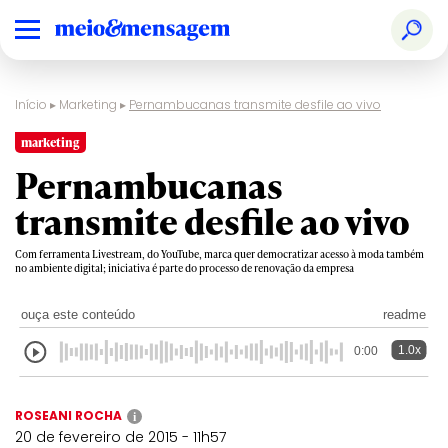
Início
▸
Marketing
▸
Pernambucanas transmite desfile ao vivo
marketing
Pernambucanas
transmite desfile ao vivo
Com ferramenta Livestream, do YouTube, marca quer democratizar acesso à moda também
no ambiente digital; iniciativa é parte do processo de renovação da empresa
ouça este conteúdo
readme
1.0x
0:00
ROSEANI ROCHA
i
20 de fevereiro de 2015 - 11h57