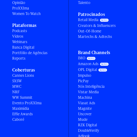
Opinião
Talento
ProXXIma
Women To Watch
Patrocinados
Retail Media
Plataformas
Creators & Influencers
Podcasts
Out-Of-Home
Vídeos
Martechs & Adtechs
Webinars
Banca Digital
Brand Channels
Portfólio de Agências
IMO
Reports
Amazon Ads
Coberturas
OPL Digital
Cannes Lions
Impulso
SXSW
PicPay
MWC
Nós Inteligência
NRF
Vistar Media
WW Summit
Machina
Evento ProXXIma
Viasat Ads
Maximídia
Magnite
Effie Awards
Uncover
Caboré
Mude
RZK Digital
DoubleVerify
Adlook