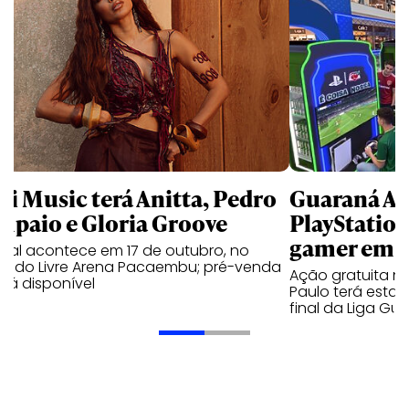
li Music terá Anitta, Pedro
Guaraná An
mpaio e Gloria Groove
PlayStatio
gamer em 
ival acontece em 17 de outubro, no
cado Livre Arena Pacaembu; pré-venda
Ação gratuita n
stá disponível
Paulo terá estaç
final da Liga Gu