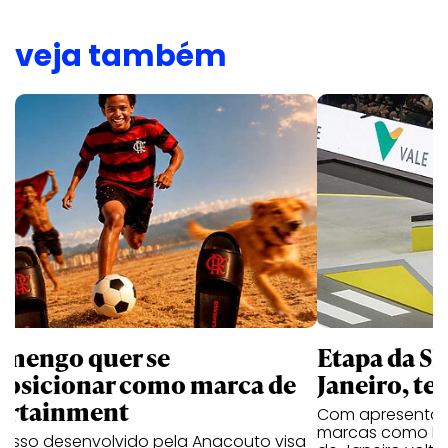
veja também
amengo quer se
Etapa da SL
posicionar como marca de
Janeiro, te
ortainment
Com apresentaçã
marcas como Hei
cesso desenvolvido pela Anacouto visa