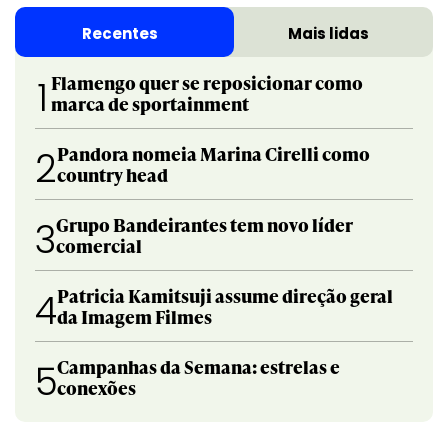
Recentes
Mais lidas
Flamengo quer se reposicionar como
1
marca de sportainment
Pandora nomeia Marina Cirelli como
2
country head
Grupo Bandeirantes tem novo líder
3
comercial
Patricia Kamitsuji assume direção geral
4
da Imagem Filmes
Campanhas da Semana: estrelas e
5
conexões