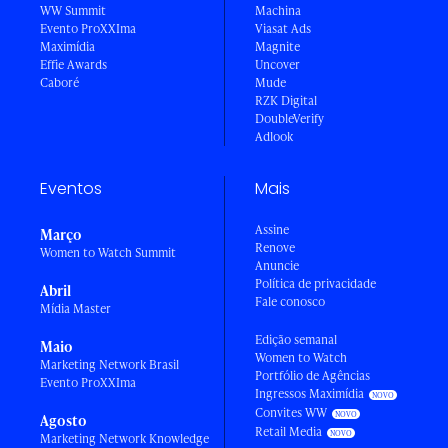
WW Summit
Machina
Evento ProXXIma
Viasat Ads
Maximídia
Magnite
Effie Awards
Uncover
Caboré
Mude
RZK Digital
DoubleVerify
Adlook
Eventos
Mais
Assine
Março
Renove
Women to Watch Summit
Anuncie
Política de privacidade
Abril
Fale conosco
Mídia Master
Edição semanal
Maio
Women to Watch
Marketing Network Brasil
Portfólio de Agências
Evento ProXXIma
Ingressos Maximídia
Convites WW
Agosto
Retail Media
Marketing Network Knowledge