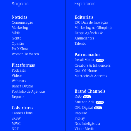
Seções
Especiais
Notícias
Editoriais
Comunicação
100 Dias de Inovação
Marketing
Marketing na Olimpíada
Mídia
Drops Agências &
Gente
Anunciantes
Opinião
Talento
ProXXIma
Women To Watch
Patrocinados
Retail Media
Plataformas
Creators & Influencers
Podcasts
Out-Of-Home
Vídeos
Martechs & Adtechs
Webinars
Banca Digital
Brand Channels
Portfólio de Agências
IMO
Reports
Amazon Ads
Coberturas
OPL Digital
Cannes Lions
Impulso
SXSW
PicPay
MWC
Nós Inteligência
NRF
Vistar Media