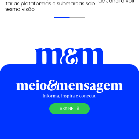
de Janeiro volta
ectar as plataformas e submarcas sob
 mesma visão
Informa, inspira e conecta.
ASSINE JÁ