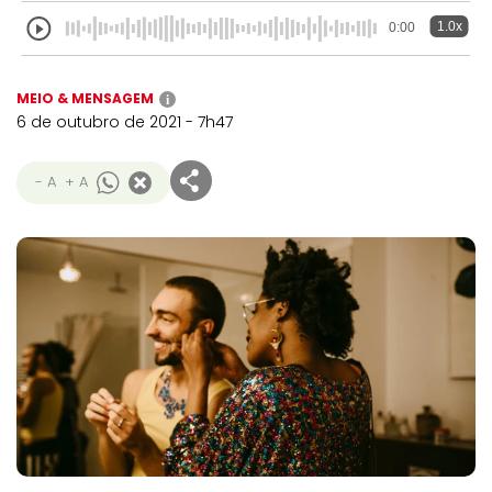
1.0x
0:00
MEIO & MENSAGEM
i
6 de outubro de 2021 - 7h47
- A
+ A