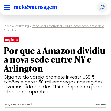
Início
▸
Marketing
▸
Por que a Amazon dividiu a nova sede entre NY e
Arlington
negócios
Por que a Amazon dividiu
a nova sede entre NY e
Arlington
Gigante do varejo promete investir US$ 5
bilhões e gerar 50 mil empregos nas regiões;
diversas cidades dos EUA competiram para
atrair a companhia
ouça este conteúdo
readme