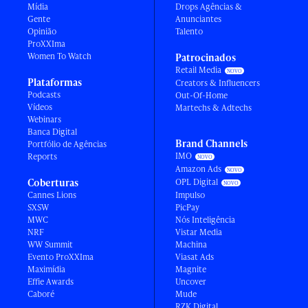
Mídia
Drops Agências &
Gente
Anunciantes
Opinião
Talento
ProXXIma
Women To Watch
Patrocinados
Retail Media
Plataformas
Creators & Influencers
Podcasts
Out-Of-Home
Vídeos
Martechs & Adtechs
Webinars
Banca Digital
Brand Channels
Portfólio de Agências
IMO
Reports
Amazon Ads
Coberturas
OPL Digital
Cannes Lions
Impulso
SXSW
PicPay
MWC
Nós Inteligência
NRF
Vistar Media
WW Summit
Machina
Evento ProXXIma
Viasat Ads
Maximídia
Magnite
Effie Awards
Uncover
Caboré
Mude
RZK Digital