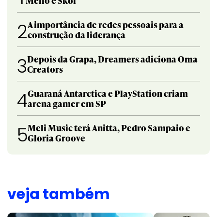
Mello e Skol
A importância de redes pessoais para a
2
construção da liderança
Depois da Grapa, Dreamers adiciona Oma
3
Creators
Guaraná Antarctica e PlayStation criam
4
arena gamer em SP
Meli Music terá Anitta, Pedro Sampaio e
5
Gloria Groove
veja também