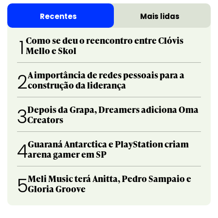
Recentes
Mais lidas
Como se deu o reencontro entre Clóvis
1
Mello e Skol
A importância de redes pessoais para a
2
construção da liderança
Depois da Grapa, Dreamers adiciona Oma
3
Creators
Guaraná Antarctica e PlayStation criam
4
arena gamer em SP
Meli Music terá Anitta, Pedro Sampaio e
5
Gloria Groove