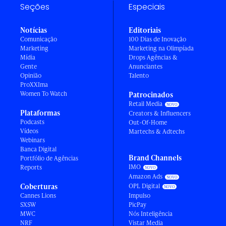
Seções
Especiais
Notícias
Editoriais
Comunicação
100 Dias de Inovação
Marketing
Marketing na Olimpíada
Mídia
Drops Agências &
Gente
Anunciantes
Opinião
Talento
ProXXIma
Women To Watch
Patrocinados
Retail Media
Plataformas
Creators & Influencers
Podcasts
Out-Of-Home
Vídeos
Martechs & Adtechs
Webinars
Banca Digital
Brand Channels
Portfólio de Agências
IMO
Reports
Amazon Ads
Coberturas
OPL Digital
Cannes Lions
Impulso
SXSW
PicPay
MWC
Nós Inteligência
NRF
Vistar Media