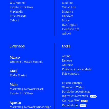
WW Summit
Machina
Evento ProXXIma
Viasat Ads
Maximídia
Magnite
Effie Awards
Uncover
Caboré
Mude
RZK Digital
DoubleVerify
Adlook
Eventos
Mais
Assine
Março
Renove
Women to Watch Summit
Anuncie
Política de privacidade
Abril
Fale conosco
Mídia Master
Edição semanal
Maio
Women to Watch
Marketing Network Brasil
Portfólio de Agências
Evento ProXXIma
Ingressos Maximídia
Convites WW
Agosto
Retail Media
Marketing Network Knowledge