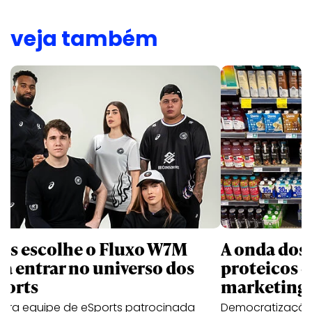
veja também
ics escolhe o Fluxo W7M
A onda dos
ra entrar no universo dos
proteicos e
ports
marketing
eira equipe de eSports patrocinada
Democratização