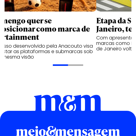
amengo quer se
Etapa da SL
posicionar como marca de
Janeiro, te
ortainment
Com apresentaçã
marcas como Hei
cesso desenvolvido pela Anacouto visa
de Janeiro volta
ectar as plataformas e submarcas sob
 mesma visão