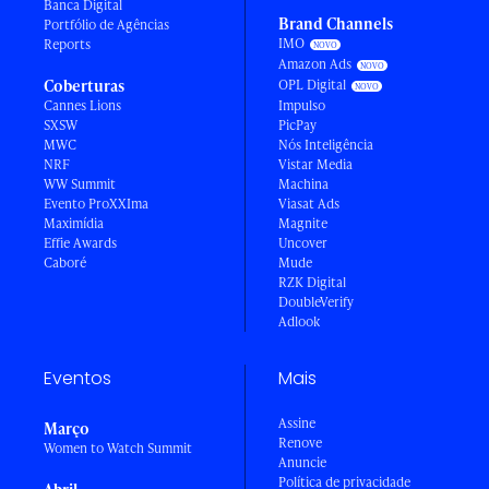
Banca Digital
Brand Channels
Portfólio de Agências
IMO
Reports
Amazon Ads
Coberturas
OPL Digital
Cannes Lions
Impulso
SXSW
PicPay
MWC
Nós Inteligência
NRF
Vistar Media
WW Summit
Machina
Evento ProXXIma
Viasat Ads
Maximídia
Magnite
Effie Awards
Uncover
Caboré
Mude
RZK Digital
DoubleVerify
Adlook
Eventos
Mais
Assine
Março
Renove
Women to Watch Summit
Anuncie
Política de privacidade