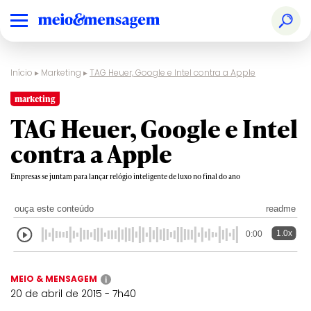
Início
▸
Marketing
▸
TAG Heuer, Google e Intel contra a Apple
marketing
TAG Heuer, Google e Intel
contra a Apple
Empresas se juntam para lançar relógio inteligente de luxo no final do ano
ouça este conteúdo
readme
1.0x
0:00
MEIO & MENSAGEM
i
20 de abril de 2015 - 7h40