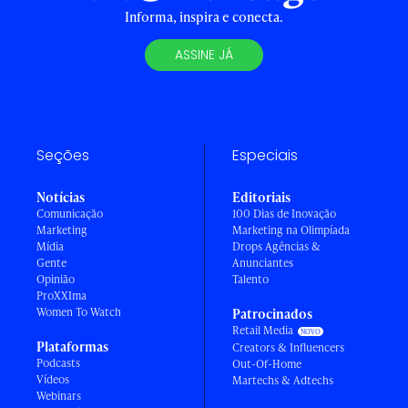
Informa, inspira e conecta.
ASSINE JÁ
Seções
Especiais
Notícias
Editoriais
Comunicação
100 Dias de Inovação
Marketing
Marketing na Olimpíada
Mídia
Drops Agências &
Gente
Anunciantes
Opinião
Talento
ProXXIma
Women To Watch
Patrocinados
Retail Media
Plataformas
Creators & Influencers
Podcasts
Out-Of-Home
Vídeos
Martechs & Adtechs
Webinars