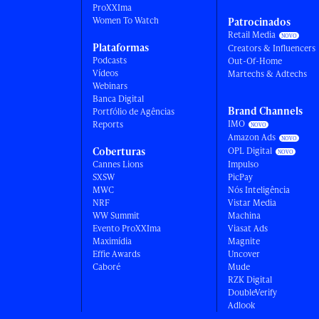
ProXXIma
Women To Watch
Patrocinados
Retail Media
Plataformas
Creators & Influencers
Podcasts
Out-Of-Home
Vídeos
Martechs & Adtechs
Webinars
Banca Digital
Brand Channels
Portfólio de Agências
IMO
Reports
Amazon Ads
Coberturas
OPL Digital
Cannes Lions
Impulso
SXSW
PicPay
MWC
Nós Inteligência
NRF
Vistar Media
WW Summit
Machina
Evento ProXXIma
Viasat Ads
Maximídia
Magnite
Effie Awards
Uncover
Caboré
Mude
RZK Digital
DoubleVerify
Adlook