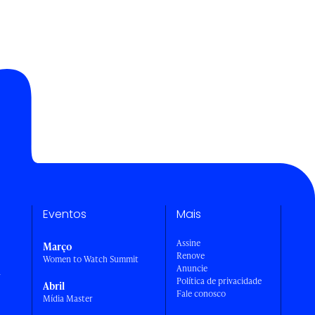
Eventos
Mais
Assine
Março
Renove
Women to Watch Summit
Anuncie
a
Política de privacidade
Abril
Fale conosco
Mídia Master