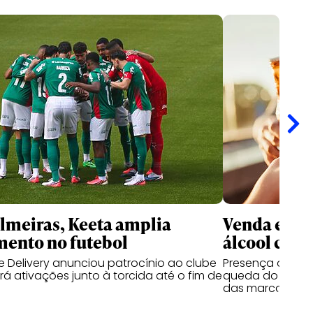
meiras, Keeta amplia
Venda e co
mento no futebol
álcool cres
 Delivery anunciou patrocínio ao clube
Presença de beb
á ativações junto à torcida até o fim de
queda do segmen
das marcas