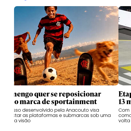
Flamengo quer se reposicionar
Eta
como marca de sportainment
13 
Processo desenvolvido pela Anacouto visa
Com 
conectar as plataformas e submarcas sob uma
como 
mesma visão
volta