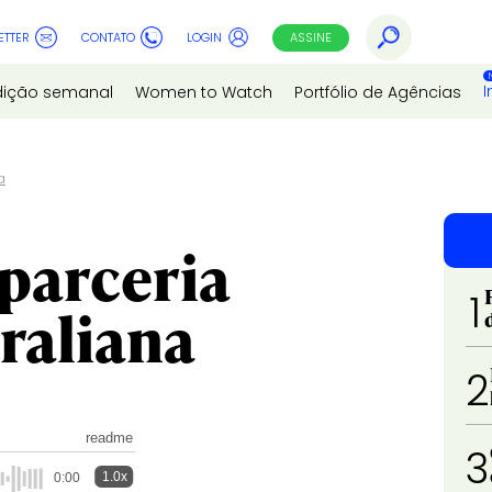
ETTER
CONTATO
LOGIN
ASSINE
I
dição semanal
Women to Watch
Portfólio de Agências
a
parceria
1
raliana
2
readme
3
1.0x
0:00