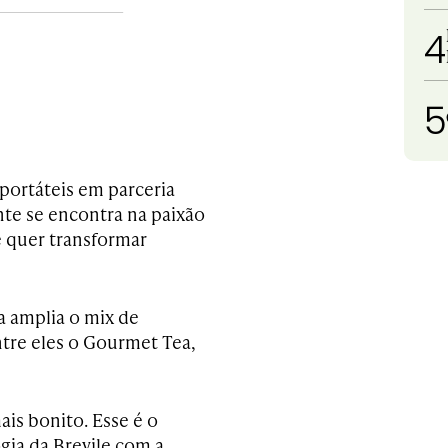
4
5
portáteis em parceria
nte se encontra na paixão
e quer transformar
 amplia o mix de
tre eles o Gourmet Tea,
ais bonito. Esse é o
ogia da Brevile com a