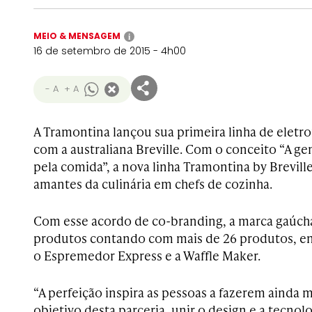
MEIO & MENSAGEM
i
16 de setembro de 2015 - 4h00
- A
+ A
A Tramontina lançou sua primeira linha de eletro
com a australiana Breville. Com o conceito “A ge
pela comida”, a nova linha Tramontina by Brevill
amantes da culinária em chefs de cozinha.
Com esse acordo de co-branding, a marca gaúcha
produtos contando com mais de 26 produtos, en
o Espremedor Express e a Waffle Maker.
“A perfeição inspira as pessoas a fazerem ainda m
objetivo desta parceria, unir o design e a tecnol