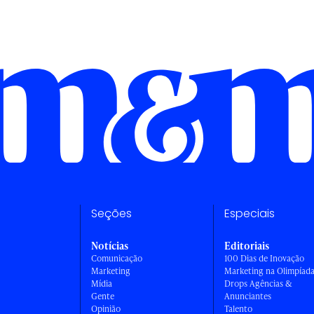
Seções
Especiais
Notícias
Editoriais
Comunicação
100 Dias de Inovação
Marketing
Marketing na Olimpíad
Mídia
Drops Agências &
Gente
Anunciantes
Opinião
Talento