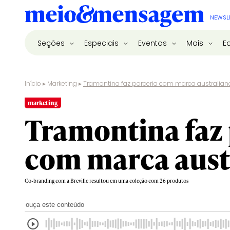
NEWSL
Seções
Especiais
Eventos
Mais
E
Início
▸
Marketing
▸
Tramontina faz parceria com marca australian
marketing
Tramontina faz 
com marca aust
Co-branding com a Breville resultou em uma coleção com 26 produtos
ouça este conteúdo