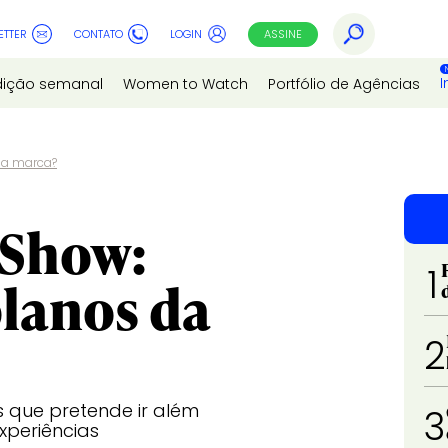
ETTER
CONTATO
LOGIN
ASSINE
I
dição semanal
Women to Watch
Portfólio de Agências
da marca?
 Show:
1
planos da
2
 que pretende ir além
3
xperiências