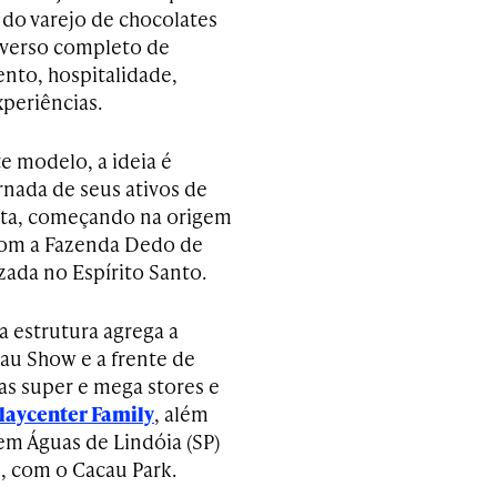
 do varejo de chocolates
verso completo de
nto, hospitalidade,
xperiências.
te modelo, a ideia é
rnada de seus ativos de
nta, começando na origem
com a Fazenda Dedo de
zada no Espírito Santo.
a estrutura agrega a
cau Show e a frente de
s super e mega stores e
laycenter Family
, além
em Águas de Lindóia (SP)
, com o Cacau Park.