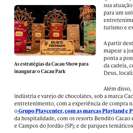
sua atuação
para um uni
entretenime
turismo e e
A partir des
mapear a jo
ponta a po
As estratégias da Cacau Show para
da cadeia, 
inaugurar o Cacau Park
Deus, locali
Além disso, 
indústria e varejo de chocolates, sob a marca Ca
entretenimento, com a experiência de compra na
o
Grupo Playcenter, com as marcas Playland e P
da hospitalidade, com os resorts Bendito Cacao 
e Campos do Jordão (SP); e de parques temáticos