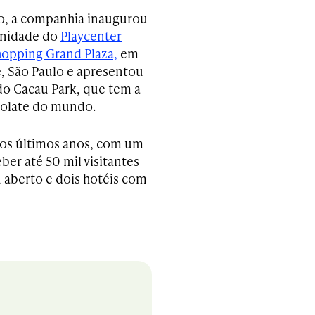
o, a companhia inaugurou
unidade do
Playcenter
hopping Grand Plaza,
em
, São Paulo e apresentou
do Cacau Park, que tem a
colate do mundo.
nos últimos anos, com um
er até 50 mil visitantes
u aberto e dois hotéis com