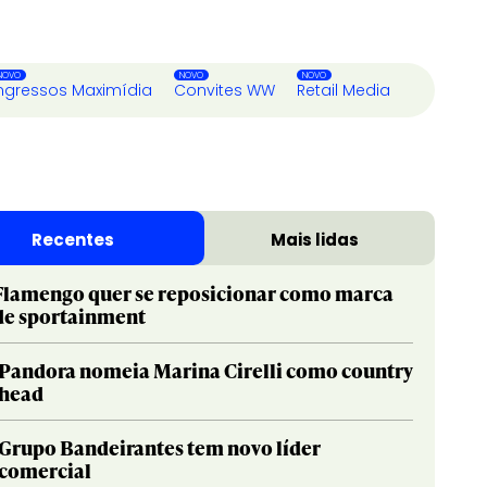
ngressos Maximídia
Convites WW
Retail Media
Recentes
Mais lidas
Flamengo quer se reposicionar como marca
de sportainment
Pandora nomeia Marina Cirelli como country
head
Grupo Bandeirantes tem novo líder
comercial