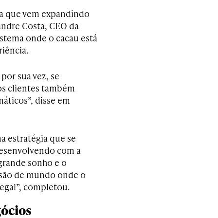
hia que vem expandindo
andre Costa, CEO da
stema onde o cacau está
iência.
por sua vez, se
sos clientes também
áticos”, disse em
a estratégia que se
 desenvolvendo com a
 grande sonho e o
visão de mundo onde o
egal”, completou.
gócios