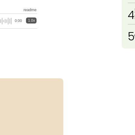
4
readme
1.0x
0:00
5