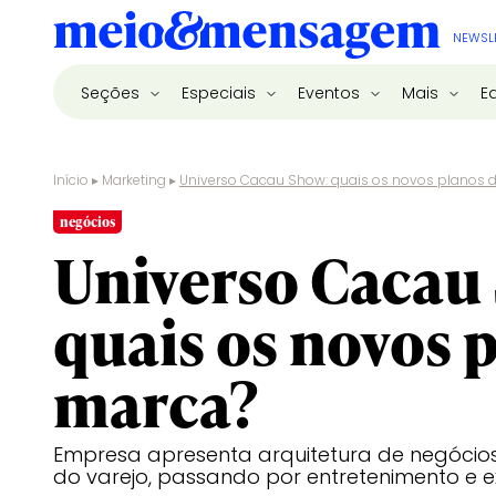
NEWSL
Seções
Especiais
Eventos
Mais
E
Início
▸
Marketing
▸
Universo Cacau Show: quais os novos planos 
negócios
Universo Cacau
quais os novos 
marca?
Empresa apresenta arquitetura de negócios
do varejo, passando por entretenimento e e