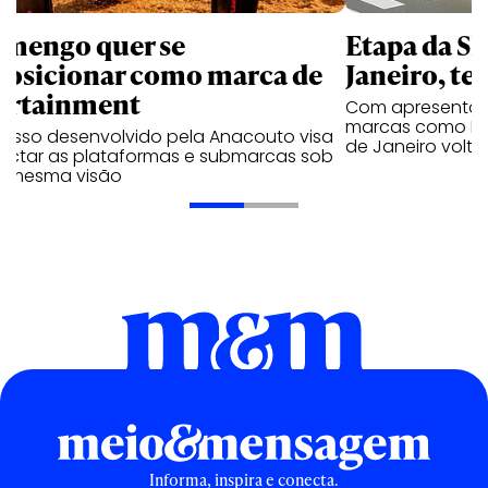
amengo quer se
Etapa da SL
posicionar como marca de
Janeiro, te
ortainment
Com apresentaçã
marcas como Hei
cesso desenvolvido pela Anacouto visa
de Janeiro volta
ectar as plataformas e submarcas sob
 mesma visão
Informa, inspira e conecta.