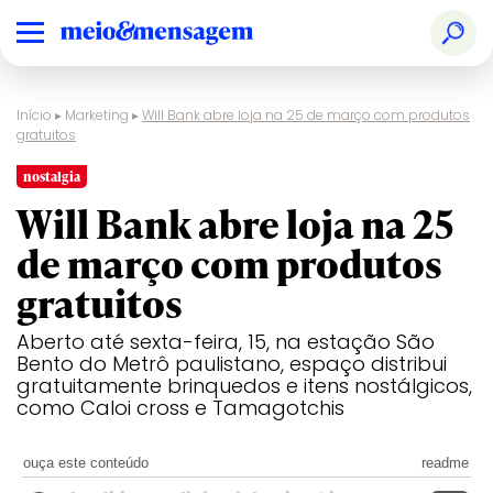
Início
▸
Marketing
▸
Will Bank abre loja na 25 de março com produtos
gratuitos
nostalgia
Will Bank abre loja na 25
de março com produtos
gratuitos
Aberto até sexta-feira, 15, na estação São
Bento do Metrô paulistano, espaço distribui
gratuitamente brinquedos e itens nostálgicos,
como Caloi cross e Tamagotchis
ouça este conteúdo
readme