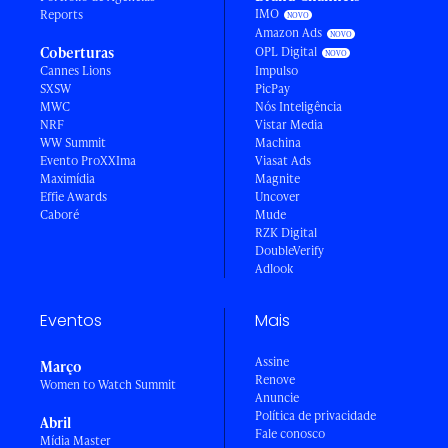
IMO
Reports
Amazon Ads
Coberturas
OPL Digital
Cannes Lions
Impulso
SXSW
PicPay
MWC
Nós Inteligência
NRF
Vistar Media
WW Summit
Machina
Evento ProXXIma
Viasat Ads
Maximídia
Magnite
Effie Awards
Uncover
Caboré
Mude
RZK Digital
DoubleVerify
Adlook
Eventos
Mais
Assine
Março
Renove
Women to Watch Summit
Anuncie
Política de privacidade
Abril
Fale conosco
Mídia Master