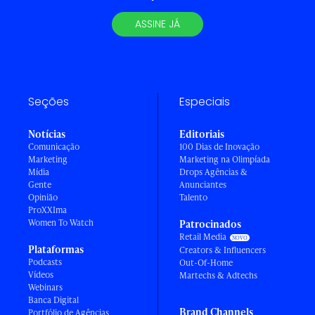
ASSINE JÁ
Seções
Especiais
Notícias
Editoriais
Comunicação
100 Dias de Inovação
Marketing
Marketing na Olimpíada
Mídia
Drops Agências &
Gente
Anunciantes
Opinião
Talento
ProXXIma
Women To Watch
Patrocinados
Retail Media
Plataformas
Creators & Influencers
Podcasts
Out-Of-Home
Vídeos
Martechs & Adtechs
Webinars
Banca Digital
Brand Channels
Portfólio de Agências