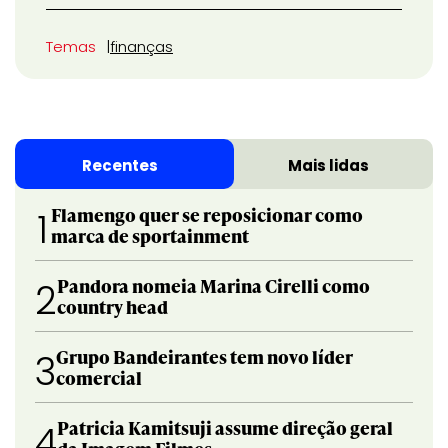
Temas
finanças
Recentes
Mais lidas
Flamengo quer se reposicionar como
1
marca de sportainment
Pandora nomeia Marina Cirelli como
2
country head
Grupo Bandeirantes tem novo líder
3
comercial
Patricia Kamitsuji assume direção geral
4