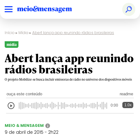
Início
▸
Mídia
▸
Abert lança app reunindo rádios brasileiras
mídia
Abert lança app reunindo
rádios brasileiras
O projeto Mobilize-se busca incluir emissoras de rádio no universo dos dispositivos móveis
ouça este conteúdo
readme
1.0x
0:00
MEIO & MENSAGEM
i
9 de abril de 2015 - 2h22