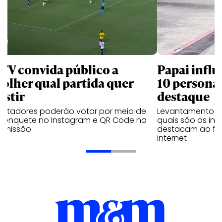
 TV convida público a
Papai influ
colher qual partida quer
10 persona
istir
destaque
ectadores poderão votar por meio de
Levantamento d
 enquete no Instagram e QR Code na
quais são os inf
nsmissão
destacam ao fal
internet