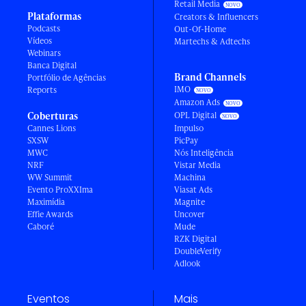
Retail Media
Plataformas
Creators & Influencers
Podcasts
Out-Of-Home
Vídeos
Martechs & Adtechs
Webinars
Banca Digital
Brand Channels
Portfólio de Agências
IMO
Reports
Amazon Ads
Coberturas
OPL Digital
Cannes Lions
Impulso
SXSW
PicPay
MWC
Nós Inteligência
NRF
Vistar Media
WW Summit
Machina
Evento ProXXIma
Viasat Ads
Maximídia
Magnite
Effie Awards
Uncover
Caboré
Mude
RZK Digital
DoubleVerify
Adlook
Eventos
Mais