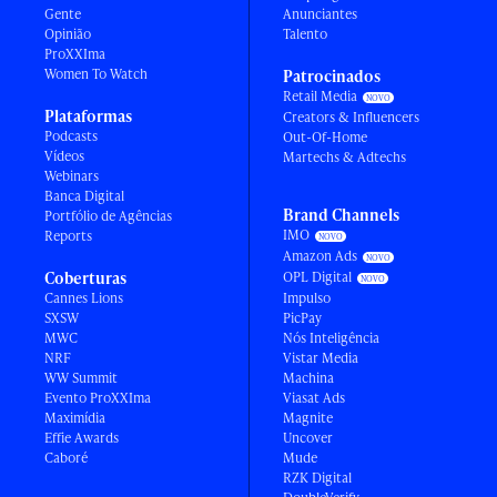
Gente
Anunciantes
Opinião
Talento
ProXXIma
Women To Watch
Patrocinados
Retail Media
Plataformas
Creators & Influencers
Podcasts
Out-Of-Home
Vídeos
Martechs & Adtechs
Webinars
Banca Digital
Brand Channels
Portfólio de Agências
IMO
Reports
Amazon Ads
Coberturas
OPL Digital
Cannes Lions
Impulso
SXSW
PicPay
MWC
Nós Inteligência
NRF
Vistar Media
WW Summit
Machina
Evento ProXXIma
Viasat Ads
Maximídia
Magnite
Effie Awards
Uncover
Caboré
Mude
RZK Digital