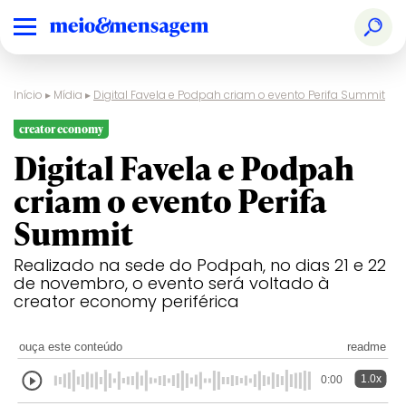
Início
▸
Mídia
▸
Digital Favela e Podpah criam o evento Perifa Summit
creator economy
Digital Favela e Podpah
criam o evento Perifa
Summit
Realizado na sede do Podpah, no dias 21 e 22
de novembro, o evento será voltado à
creator economy periférica
ouça este conteúdo
readme
1.0x
0:00