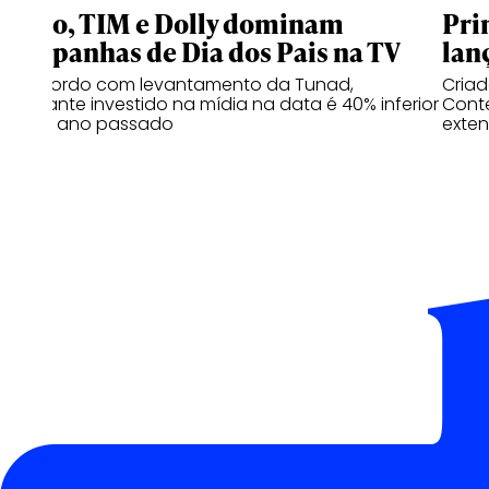
Claro, TIM e Dolly dominam
Pri
campanhas de Dia dos Pais na TV
lan
De acordo com levantamento da Tunad,
Cria
montante investido na mídia na data é 40% inferior
Conte
ao do ano passado
exten