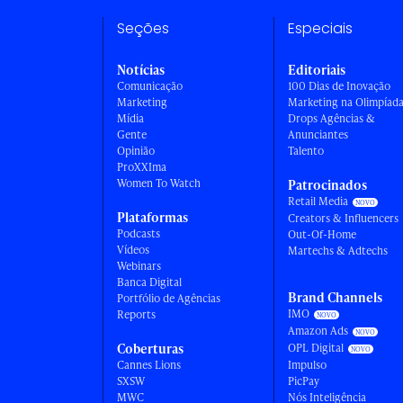
Seções
Especiais
Notícias
Editoriais
Comunicação
100 Dias de Inovação
Marketing
Marketing na Olimpíad
Mídia
Drops Agências &
Gente
Anunciantes
Opinião
Talento
ProXXIma
Women To Watch
Patrocinados
Retail Media
Plataformas
Creators & Influencers
Podcasts
Out-Of-Home
Vídeos
Martechs & Adtechs
Webinars
Banca Digital
Brand Channels
Portfólio de Agências
IMO
Reports
Amazon Ads
Coberturas
OPL Digital
Cannes Lions
Impulso
SXSW
PicPay
MWC
Nós Inteligência