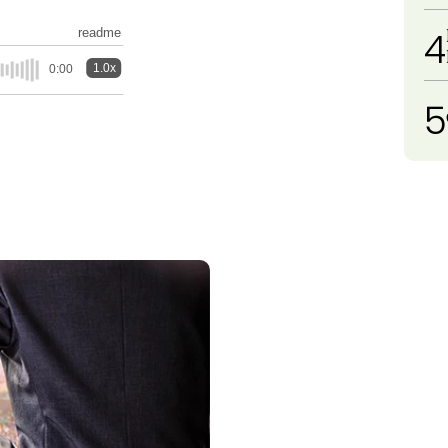
4
readme
1.0x
0:00
5