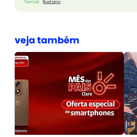
Temas
betano
veja também