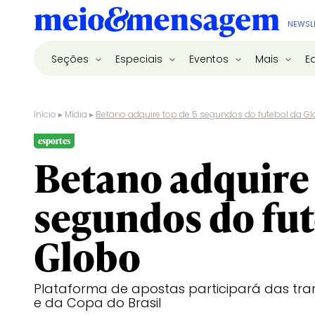
NEWSL
Seções
Especiais
Eventos
Mais
E
Início
▸
Mídia
▸
Betano adquire top de 5 segundos do futebol da G
esportes
Betano adquire 
segundos do fut
Globo
Plataforma de apostas participará das tran
e da Copa do Brasil