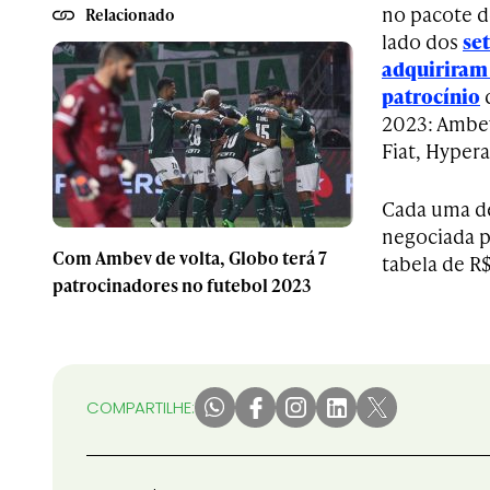
no pacote d
Relacionado
lado dos
se
adquiriram 
patrocínio
d
2023: Ambev
Fiat, Hypera
Cada uma de
negociada p
Com Ambev de volta, Globo terá 7
tabela de R$
patrocinadores no futebol 2023
COMPARTILHE: