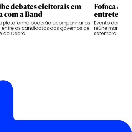
ibe debates eleitorais em
Fofoca Awa
a com a Band
entretenim
da plataforma poderão acompanhar os
Evento dedicado
 entre os candidatos aos governos de
reúne marcas, cr
e do Ceará
setembro