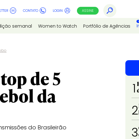
ETTER
CONTATO
LOGIN
ASSINE
I
dição semanal
Women to Watch
Portfólio de Agências
lobo
top de 5
1
ebol da
2
smissões do Brasileirão
3