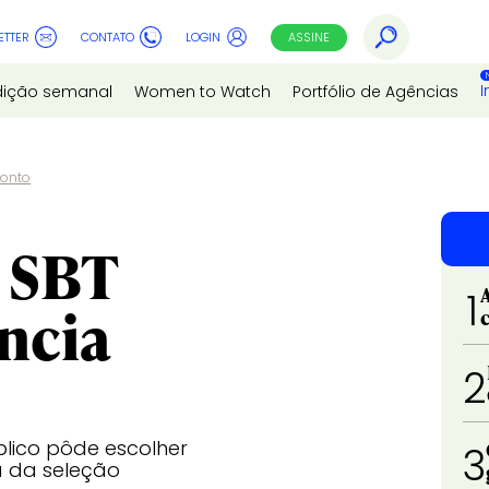
ETTER
CONTATO
LOGIN
ASSINE
I
dição semanal
Women to Watch
Portfólio de Agências
ponto
e SBT
1
ncia
2
lico pôde escolher
3
a da seleção