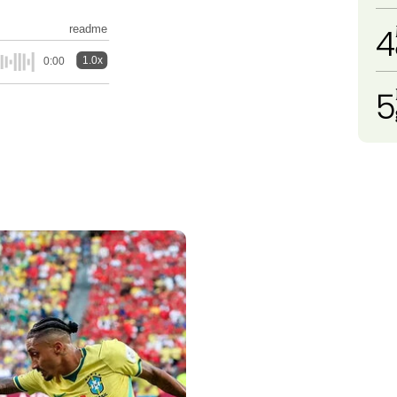
4
readme
1.0x
0:00
5