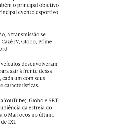
mbém o principal objetivo
rincipal evento esportivo
ão, a transmissão se
e CazéTV, Globo, Prime
ord.
os veículos desenvolveram
para sair à frente dessa
, cada um com seus
e características.
 a YouTube), Globo e SBT
udiência da estreia do
ra o Marrocos no último
de 1X1.