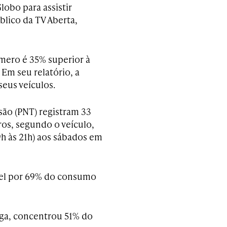
lobo para assistir
lico da TV Aberta,
mero é 35% superior à
Em seu relatório, a
seus veículos.
são (PNT) registram 33
os, segundo o veículo,
9h às 21h) aos sábados em
ável por 69% do consumo
aga, concentrou 51% do