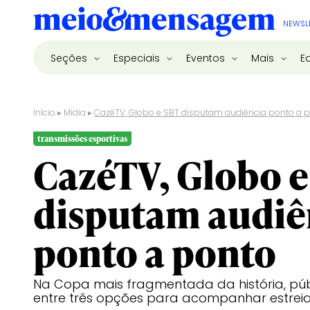
NEWSL
Seções
Especiais
Eventos
Mais
E
Início
▸
Mídia
▸
CazéTV, Globo e SBT disputam audiência ponto a 
transmissões esportivas
CazéTV, Globo 
disputam audiê
ponto a ponto
Na Copa mais fragmentada da história, púb
entre três opções para acompanhar estrei