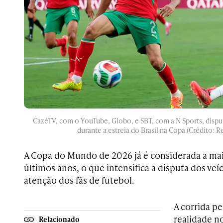
CazéTV, com o YouTube, Globo, e SBT, com a N Sports, disp
durante a estreia do Brasil na Copa (Crédito: R
A Copa do Mundo de 2026 já é considerada a ma
últimos anos, o que intensifica a disputa dos veí
atenção dos fãs de futebol.
A corrida pe
realidade n
Relacionado