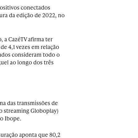
positivos conectados
tura da edição de 2022, no
o, a CazéTV afirma ter
 de 4,1 vezes em relação
dados consideram todo o
uel ao longo dos três
ma das transmissões de
no streaming Globoplay)
do Ibope.
nsuração aponta que 80,2