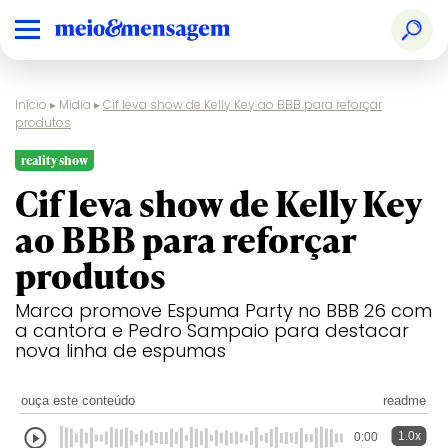
Início
▸
Mídia
▸
Cif leva show de Kelly Key ao BBB para reforçar
produtos
reality show
Cif leva show de Kelly Key
ao BBB para reforçar
produtos
Marca promove Espuma Party no BBB 26 com
a cantora e Pedro Sampaio para destacar
nova linha de espumas
ouça este conteúdo
readme
1.0x
0:00