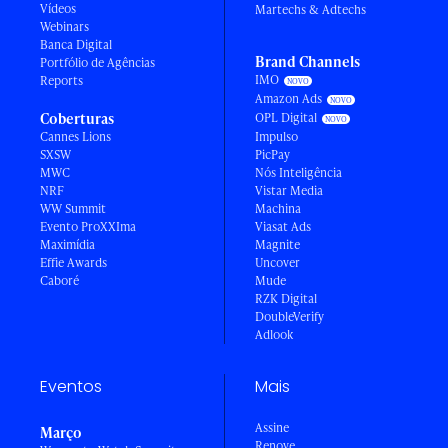
Vídeos
Martechs & Adtechs
Webinars
Banca Digital
Brand Channels
Portfólio de Agências
IMO
Reports
Amazon Ads
Coberturas
OPL Digital
Cannes Lions
Impulso
SXSW
PicPay
MWC
Nós Inteligência
NRF
Vistar Media
WW Summit
Machina
Evento ProXXIma
Viasat Ads
Maximídia
Magnite
Effie Awards
Uncover
Caboré
Mude
RZK Digital
DoubleVerify
Adlook
Eventos
Mais
Assine
Março
Renove