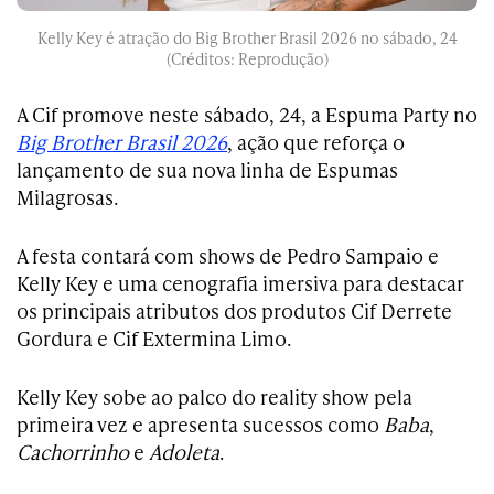
Kelly Key é atração do Big Brother Brasil 2026 no sábado, 24
(Créditos: Reprodução)
A Cif promove neste sábado, 24, a Espuma Party no
Big Brother Brasil 2026
, ação que reforça o
lançamento de sua nova linha de Espumas
Milagrosas.
A festa contará com shows de Pedro Sampaio e
Kelly Key e uma cenografia imersiva para destacar
os principais atributos dos produtos Cif Derrete
Gordura e Cif Extermina Limo.
Kelly Key sobe ao palco do reality show pela
primeira vez e apresenta sucessos como
Baba
,
Cachorrinho
e
Adoleta
.