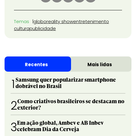
Temas
globo
reality show
entretenimento
cultura
publicidade
Recentes
Mais lidas
Samsung quer popularizar smartphone
1
dobrável no Brasil
Como criativos brasileiros se destacam no
2
exterior?
Em ação global, Ambev e AB Inbev
3
celebram Dia da Cerveja