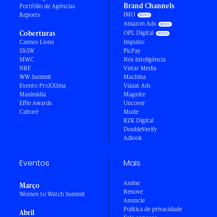
Brand Channels
Portfólio de Agências
IMO
Reports
Amazon Ads
Coberturas
OPL Digital
Cannes Lions
Impulso
SXSW
PicPay
MWC
Nós Inteligência
NRF
Vistar Media
WW Summit
Machina
Evento ProXXIma
Viasat Ads
Maximídia
Magnite
Effie Awards
Uncover
Caboré
Mude
RZK Digital
DoubleVerify
Adlook
Eventos
Mais
Assine
Março
Renove
Women to Watch Summit
Anuncie
Política de privacidade
Abril