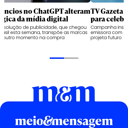
úncios no ChatGPT alteram
TV Gazeta 
ógica da mídia digital
para celebr
a solução de publicidade, que chegou
Campanha institu
Brasil esta semana, transpõe as marcas
emissora com o 
a outro momento na compra
projeta futuro