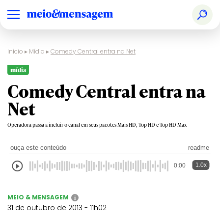
Início
▸
Mídia
▸
Comedy Central entra na Net
mídia
Comedy Central entra na
Net
Operadora passa a incluir o canal em seus pacotes Mais HD, Top HD e Top HD Max
ouça este conteúdo
readme
1.0x
0:00
MEIO & MENSAGEM
i
31 de outubro de 2013 - 11h02