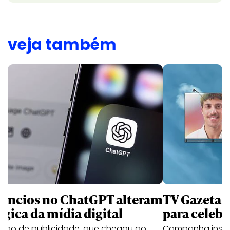
veja também
úncios no ChatGPT alteram
TV Gazeta 
ógica da mídia digital
para celebr
ução de publicidade, que chegou ao
Campanha institu