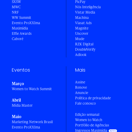
SXSW
PicPay
MWC
Nós Inteligência
NRF
Vistar Media
WW Summit
Machina
Evento ProXXIma
Viasat Ads
Maximídia
Magnite
Effie Awards
Uncover
Caboré
Mude
RZK Digital
DoubleVerify
Adlook
Eventos
Mais
Assine
Março
Renove
Women to Watch Summit
Anuncie
Política de privacidade
Abril
Fale conosco
Mídia Master
Edição semanal
Maio
Women to Watch
Marketing Network Brasil
Portfólio de Agências
Evento ProXXIma
Ingressos Maximídia