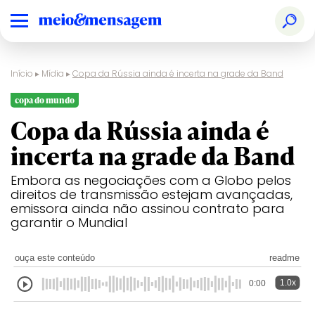
Início
▸
Mídia
▸
Copa da Rússia ainda é incerta na grade da Band
copa do mundo
Copa da Rússia ainda é
incerta na grade da Band
Embora as negociações com a Globo pelos
direitos de transmissão estejam avançadas,
emissora ainda não assinou contrato para
garantir o Mundial
ouça este conteúdo
readme
1.0x
0:00