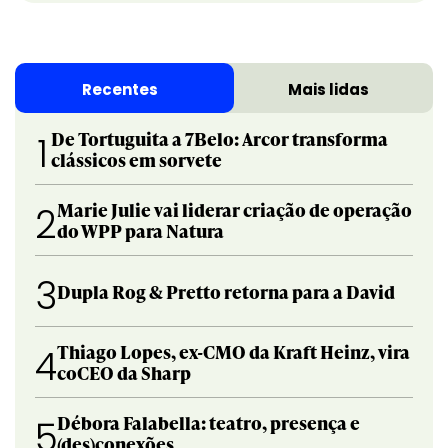
Recentes
Mais lidas
De Tortuguita a 7Belo: Arcor transforma
1
clássicos em sorvete
Marie Julie vai liderar criação de operação
2
do WPP para Natura
3
Dupla Rog & Pretto retorna para a David
Thiago Lopes, ex-CMO da Kraft Heinz, vira
4
coCEO da Sharp
Débora Falabella: teatro, presença e
5
(des)conexões