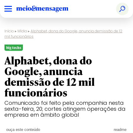
Início
▸
Mídia
▸
Alphabet, dona do Google, anuncia demissão de 12
mil funcionários
big techs
Alphabet, dona do
Google, anuncia
demissão de 12 mil
funcionários
Comunicado foi feito pela companhia nesta
sexta-feira, 20; cortes atingem operações da
empresa em âmbito global
ouça este conteúdo
readme