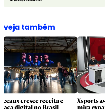
veja também
Decaux cresce receita e
Xsports ava
taca digital no Brasil
mira expan