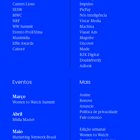
Cannes Lions
Impulso
SXSW
PicPay
MWC
Nós Inteligência
NRF
Vistar Media
WW Summit
Machina
Evento ProXXIma
Viasat Ads
Maximídia
Magnite
Effie Awards
Uncover
Caboré
Mude
RZK Digital
DoubleVerify
Adlook
Eventos
Mais
Assine
Março
Renove
Women to Watch Summit
Anuncie
Política de privacidade
Abril
Fale conosco
Mídia Master
Edição semanal
Maio
Women to Watch
Marketing Network Brasil