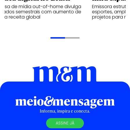
resa de mídia out-of-home divulga
Emissora estrut
ultados semestrais com aumento de
esportes, amplia
 na receita global
projetos para m
Informa, inspira e conecta.
ASSINE JÁ