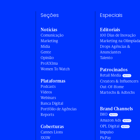
Seções
Especiais
Notícias
Editoriais
Comunicação
100 Dias de Inovação
Marketing
Marketing na Olimpíad
Mídia
Drops Agências &
Gente
Anunciantes
Opinião
Talento
ProXXIma
Women To Watch
Patrocinados
Retail Media
Plataformas
Creators & Influencers
Podcasts
Out-Of-Home
Vídeos
Martechs & Adtechs
Webinars
Banca Digital
Brand Channels
Portfólio de Agências
IMO
Reports
Amazon Ads
Coberturas
OPL Digital
Cannes Lions
Impulso
SXSW
PicPay