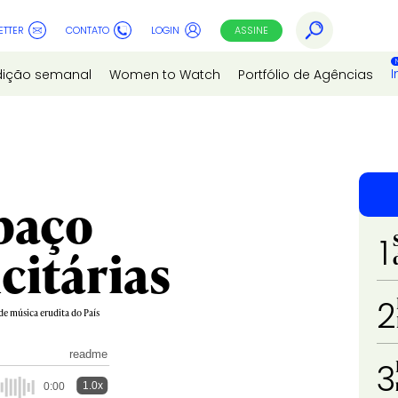
ETTER
CONTATO
LOGIN
ASSINE
I
dição semanal
Women to Watch
Portfólio de Agências
paço
1
citárias
2
de música erudita do País
readme
3
1.0x
0:00