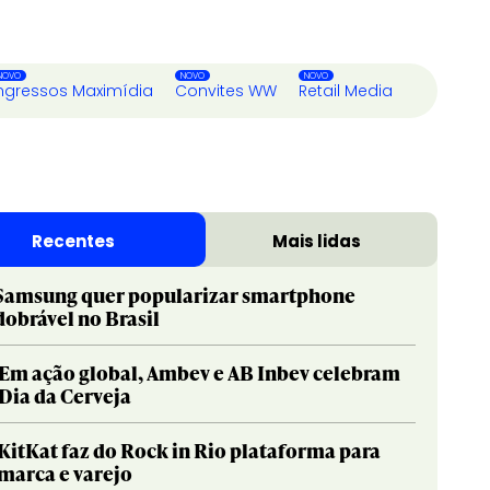
ngressos Maximídia
Convites WW
Retail Media
Recentes
Mais lidas
Samsung quer popularizar smartphone
dobrável no Brasil
Em ação global, Ambev e AB Inbev celebram
Dia da Cerveja
KitKat faz do Rock in Rio plataforma para
marca e varejo