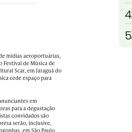
4
5
de mídias aeroportuárias,
o Festival de Música de
ltural Scar, em Jaraguá do
ssica cede espaço para
 anunciantes em
Áreas para a degustação
istas convidados são
resa serão, inclusive,
ongonhas, em São Paulo,