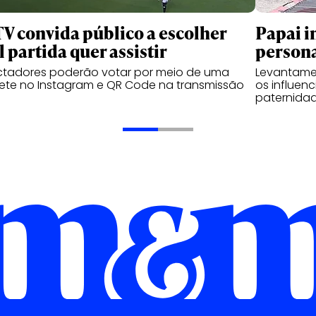
TV convida público a escolher
Papai i
l partida quer assistir
person
ctadores poderão votar por meio de uma
Levantame
ete no Instagram e QR Code na transmissão
os influen
paternidad