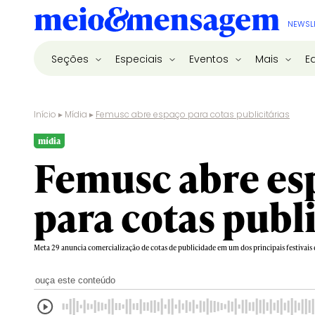
NEWSL
Seções
Especiais
Eventos
Mais
E
Início
▸
Mídia
▸
Femusc abre espaço para cotas publicitárias
mídia
Femusc abre es
para cotas publi
Meta 29 anuncia comercialização de cotas de publicidade em um dos principais festivais 
ouça este conteúdo