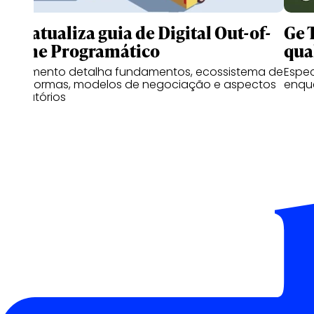
IAB atualiza guia de Digital Out-of-
Ge 
Home Programático
qua
Documento detalha fundamentos, ecossistema de
Espe
plataformas, modelos de negociação e aspectos
enqu
regulatórios