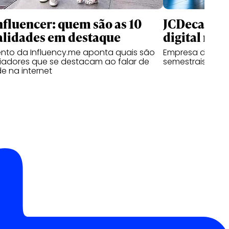
nfluencer: quem são as 10
JCDecaux cr
alidades em destaque
digital no B
nto da Influency.me aponta quais são
Empresa de mídi
ciadores que se destacam ao falar de
semestrais com 
e na internet