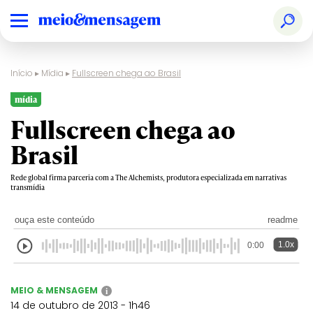
Início
▸
Mídia
▸
Fullscreen chega ao Brasil
mídia
Fullscreen chega ao
Brasil
Rede global firma parceria com a The Alchemists, produtora especializada em narrativas
transmídia
ouça este conteúdo
readme
1.0x
0:00
MEIO & MENSAGEM
i
14 de outubro de 2013 - 1h46