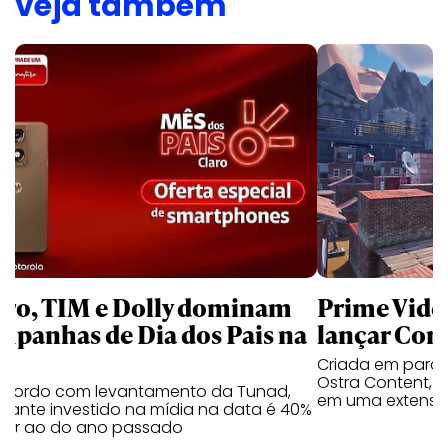
veja também
aro, TIM e Dolly dominam
Prime Video
mpanhas de Dia dos Pais na
lançar Corr
Criada em parc
Ostra Content, i
acordo com levantamento da Tunad,
em uma extensão
tante investido na mídia na data é 40%
erior ao do ano passado