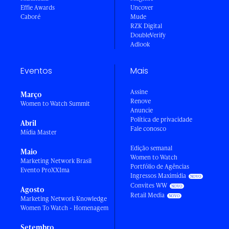
Effie Awards
Uncover
Caboré
Mude
RZK Digital
DoubleVerify
Adlook
Eventos
Mais
Assine
Março
Renove
Women to Watch Summit
Anuncie
Política de privacidade
Abril
Fale conosco
Mídia Master
Edição semanal
Maio
Women to Watch
Marketing Network Brasil
Portfólio de Agências
Evento ProXXIma
Ingressos Maximídia
Convites WW
Agosto
Retail Media
Marketing Network Knowledge
Women To Watch - Homenagem
Setembro