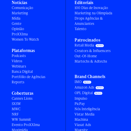
Notícias
Editoriais
Comunicação
100 Dias de Inovação
Marketing
Marketing na Olimpíada
Mídia
Drops Agências &
Gente
Anunciantes
Opinião
Talento
ProXXIma
Women To Watch
Patrocinados
Retail Media
Plataformas
Creators & Influencers
Podcasts
Out-Of-Home
Vídeos
Martechs & Adtechs
Webinars
Banca Digital
Brand Channels
Portfólio de Agências
IMO
Reports
Amazon Ads
Coberturas
OPL Digital
Cannes Lions
Impulso
SXSW
PicPay
MWC
Nós Inteligência
NRF
Vistar Media
WW Summit
Machina
Evento ProXXIma
Viasat Ads
Maximídia
Magnite