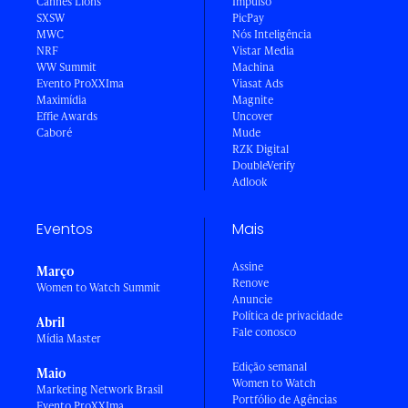
Cannes Lions
Impulso
SXSW
PicPay
MWC
Nós Inteligência
NRF
Vistar Media
WW Summit
Machina
Evento ProXXIma
Viasat Ads
Maximídia
Magnite
Effie Awards
Uncover
Caboré
Mude
RZK Digital
DoubleVerify
Adlook
Eventos
Mais
Assine
Março
Renove
Women to Watch Summit
Anuncie
Política de privacidade
Abril
Fale conosco
Mídia Master
Edição semanal
Maio
Women to Watch
Marketing Network Brasil
Portfólio de Agências
Evento ProXXIma