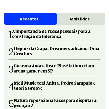
Recentes
Mais lidas
A importância de redes pessoais para a
1
construção da liderança
Depois da Grapa, Dreamers adiciona Oma
2
Creators
Guaraná Antarctica e PlayStation criam
3
arena gamer em SP
Meli Music terá Anitta, Pedro Sampaio e
4
Gloria Groove
Natura reposiciona Faces para disputar a
5
geração Z