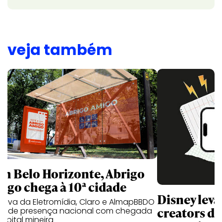
veja também
m Belo Horizonte, Abrigo
igo chega à 10ª cidade
Disney lev
iativa da Eletromídia, Claro e AlmapBBDO
creators do
ande presença nacional com chegada
apital mineira