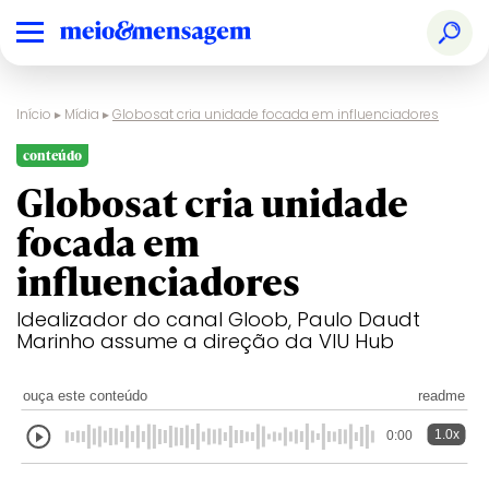
Início
▸
Mídia
▸
Globosat cria unidade focada em influenciadores
conteúdo
Globosat cria unidade
focada em
influenciadores
Idealizador do canal Gloob, Paulo Daudt
Marinho assume a direção da VIU Hub
ouça este conteúdo
readme
1.0x
0:00