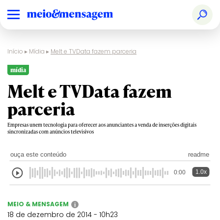
Início
▸
Mídia
▸
Melt e TVData fazem parceria
mídia
Melt e TVData fazem
parceria
Empresas unem tecnologia para oferecer aos anunciantes a venda de inserções digitais
sincronizadas com anúncios televisivos
ouça este conteúdo
readme
1.0x
0:00
MEIO & MENSAGEM
i
18 de dezembro de 2014 - 10h23