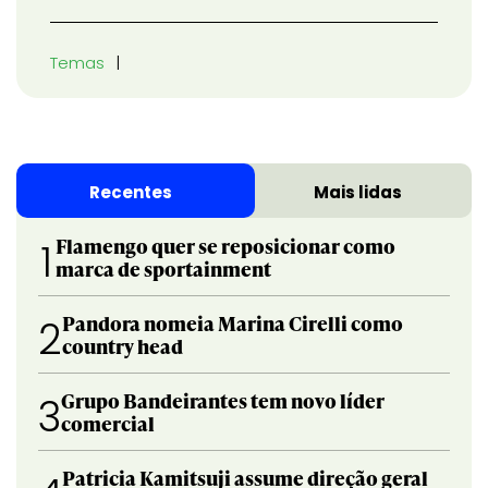
Temas
Recentes
Mais lidas
Flamengo quer se reposicionar como
1
marca de sportainment
Pandora nomeia Marina Cirelli como
2
country head
Grupo Bandeirantes tem novo líder
3
comercial
Patricia Kamitsuji assume direção geral