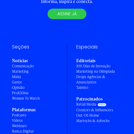
Informa, inspira e conecta.
ASSINE JÁ
Seções
Especiais
Notícias
Editoriais
Comunicação
100 Dias de Inovação
Marketing
Marketing na Olimpíada
Mídia
Drops Agências &
Gente
Anunciantes
Opinião
Talento
ProXXIma
Women To Watch
Patrocinados
Retail Media
Plataformas
Creators & Influencers
Podcasts
Out-Of-Home
Vídeos
Martechs & Adtechs
Webinars
Banca Digital