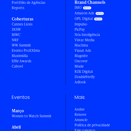
Brand Channels
Portfólio de Agências
IMO
Reports
Amazon Ads
Coberturas
OPL Digital
Cannes Lions
Impulso
SXSW
PicPay
MWC
Nós Inteligência
NRF
Vistar Media
WW Summit
Machina
Evento ProXXIma
Viasat Ads
Maximídia
Magnite
Effie Awards
Uncover
Caboré
Mude
RZK Digital
DoubleVerify
Adlook
Eventos
Mais
Assine
Março
Renove
Women to Watch Summit
Anuncie
Política de privacidade
Abril
Fale conosco