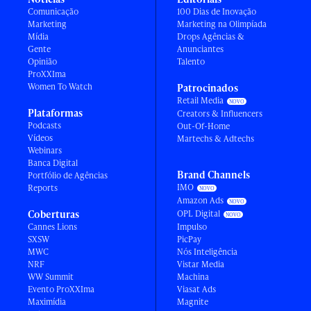
Comunicação
100 Dias de Inovação
Marketing
Marketing na Olimpíada
Mídia
Drops Agências &
Gente
Anunciantes
Opinião
Talento
ProXXIma
Women To Watch
Patrocinados
Retail Media
Plataformas
Creators & Influencers
Podcasts
Out-Of-Home
Vídeos
Martechs & Adtechs
Webinars
Banca Digital
Brand Channels
Portfólio de Agências
IMO
Reports
Amazon Ads
Coberturas
OPL Digital
Cannes Lions
Impulso
SXSW
PicPay
MWC
Nós Inteligência
NRF
Vistar Media
WW Summit
Machina
Evento ProXXIma
Viasat Ads
Maximídia
Magnite