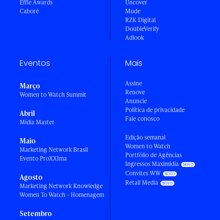
Effie Awards
Uncover
Caboré
Mude
RZK Digital
DoubleVerify
Adlook
Eventos
Mais
Assine
Março
Renove
Women to Watch Summit
Anuncie
Política de privacidade
Abril
Fale conosco
Mídia Master
Edição semanal
Maio
Women to Watch
Marketing Network Brasil
Portfólio de Agências
Evento ProXXIma
Ingressos Maximídia
Convites WW
Agosto
Retail Media
Marketing Network Knowledge
Women To Watch - Homenagem
Setembro