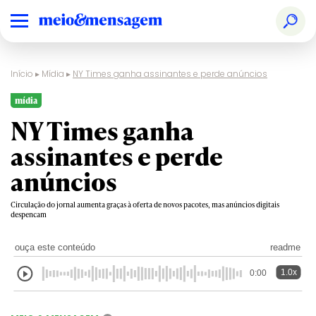
Início
▸
Mídia
▸
NY Times ganha assinantes e perde anúncios
mídia
NY Times ganha
assinantes e perde
anúncios
Circulação do jornal aumenta graças à oferta de novos pacotes, mas anúncios digitais
despencam
ouça este conteúdo
readme
1.0x
0:00