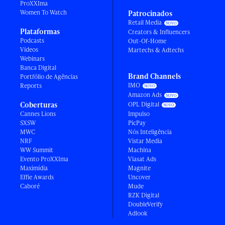
ProXXIma
Women To Watch
Patrocinados
Retail Media
Plataformas
Creators & Influencers
Podcasts
Out-Of-Home
Vídeos
Martechs & Adtechs
Webinars
Banca Digital
Brand Channels
Portfólio de Agências
IMO
Reports
Amazon Ads
Coberturas
OPL Digital
Cannes Lions
Impulso
SXSW
PicPay
MWC
Nós Inteligência
NRF
Vistar Media
WW Summit
Machina
Evento ProXXIma
Viasat Ads
Maximídia
Magnite
Effie Awards
Uncover
Caboré
Mude
RZK Digital
DoubleVerify
Adlook