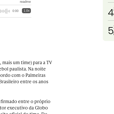
readme
4
1.0x
0:00
5
, mais um time) para a TV
ebol paulista. Na noite
acordo com o Palmeiras
rasileiro entre os anos
i firmado entre o próprio
etor executivo da Globo
ite oficial do time. De