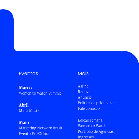
Eventos
Mais
Assine
Março
Renove
Women to Watch Summit
Anuncie
a
Política de privacidade
Abril
Fale conosco
Mídia Master
Edição semanal
Maio
Women to Watch
Marketing Network Brasil
Portfólio de Agências
Evento ProXXIma
Ingressos