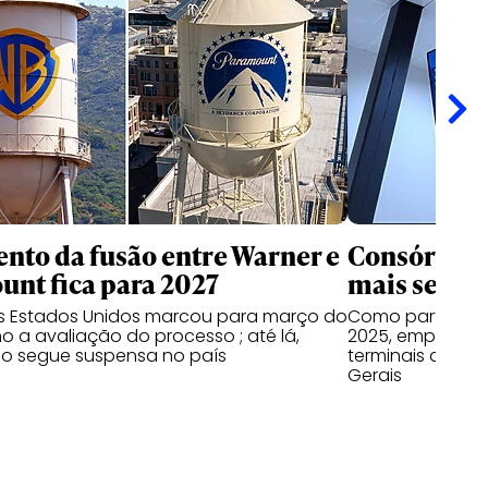
nto da fusão entre Warner e
Consórcio 
nt fica para 2027
mais seis a
os Estados Unidos marcou para março do
Como parte do 
o a avaliação do processo ; até lá,
2025, empresas
o segue suspensa no país
terminais do Par
Gerais