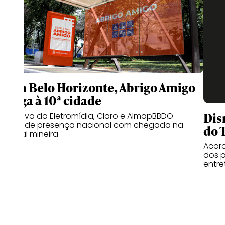
Com Belo Horizonte, Abrigo Amigo
chega à 10ª cidade
Dis
Iniciativa da Eletromídia, Claro e AlmapBBDO
expande presença nacional com chegada na
do 
capital mineira
Acord
dos p
entr