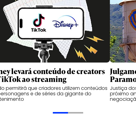
ney levará conteúdo de creators
Julgame
TikTok ao streaming
Paramou
o permitirá que criadores utilizem conteúdos
Justiça d
ersonagens e de séries da gigante do
próximo an
etenimento
negociaçã