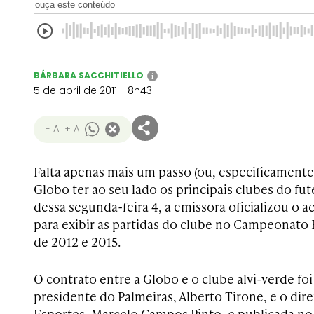
ouça este conteúdo
BÁRBARA SACCHITIELLO
i
5 de abril de 2011 - 8h43
- A
+ A
Falta apenas mais um passo (ou, especificamente
Globo ter ao seu lado os principais clubes do fut
dessa segunda-feira 4, a emissora oficializou o 
para exibir as partidas do clube no Campeonato B
de 2012 e 2015.
O contrato entre a Globo e o clube alvi-verde fo
presidente do Palmeiras, Alberto Tirone, e o dir
Esportes, Marcelo Campos Pinto, e publicada no s