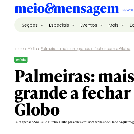
NEWSL
Seções
Especiais
Eventos
Mais
E
Início
▸
Mídia
▸
Palmeiras: mais um grande a fechar com a Globo
mídia
Palmeiras: mai
grande a fechar
Globo
Falta apenas o São Paulo Futebol Clube para que a emissora tenha ao seu lado os quatro 