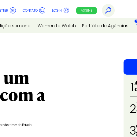
ETTER
CONTATO
LOGIN
ASSINE
I
dição semanal
Women to Watch
Portfólio de Agências
s um
1
 com a
2
grandes times do Estado
3