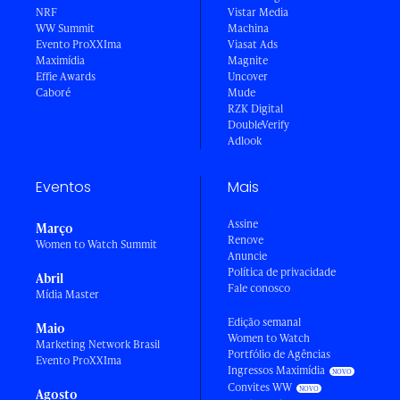
NRF
Vistar Media
WW Summit
Machina
Evento ProXXIma
Viasat Ads
Maximídia
Magnite
Effie Awards
Uncover
Caboré
Mude
RZK Digital
DoubleVerify
Adlook
Eventos
Mais
Assine
Março
Renove
Women to Watch Summit
Anuncie
Política de privacidade
Abril
Fale conosco
Mídia Master
Edição semanal
Maio
Women to Watch
Marketing Network Brasil
Portfólio de Agências
Evento ProXXIma
Ingressos Maximídia
Convites WW
Agosto