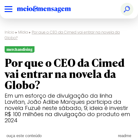
Início
▸
Mídia
▸
Por que o CEO da Cimed vai entrar na novela da
Globo?
merchandising
Por que o CEO da Cimed
vai entrar na novela da
Globo?
Em um esforço de divulgação da linha
Lavitan, João Adibe Marques participa da
novela Fuzuê neste sábado, 9; ideia é investir
R$ 100 milhões na divulgação do produto em
2024
ouça este conteúdo
readme