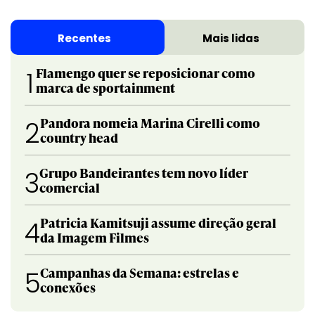
Recentes
Mais lidas
Flamengo quer se reposicionar como
1
marca de sportainment
Pandora nomeia Marina Cirelli como
2
country head
Grupo Bandeirantes tem novo líder
3
comercial
Patricia Kamitsuji assume direção geral
4
da Imagem Filmes
Campanhas da Semana: estrelas e
5
conexões