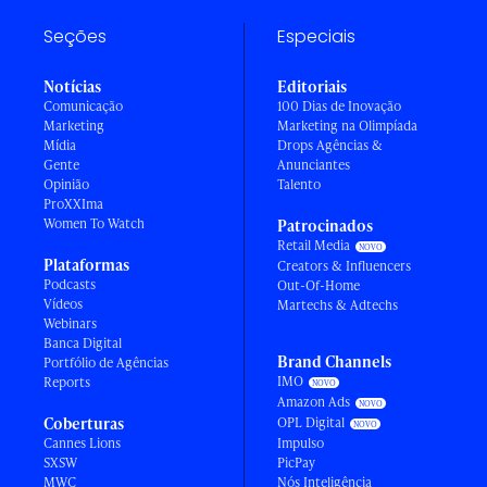
Seções
Especiais
Notícias
Editoriais
Comunicação
100 Dias de Inovação
Marketing
Marketing na Olimpíada
Mídia
Drops Agências &
Gente
Anunciantes
Opinião
Talento
ProXXIma
Women To Watch
Patrocinados
Retail Media
Plataformas
Creators & Influencers
Podcasts
Out-Of-Home
Vídeos
Martechs & Adtechs
Webinars
Banca Digital
Brand Channels
Portfólio de Agências
IMO
Reports
Amazon Ads
Coberturas
OPL Digital
Cannes Lions
Impulso
SXSW
PicPay
MWC
Nós Inteligência