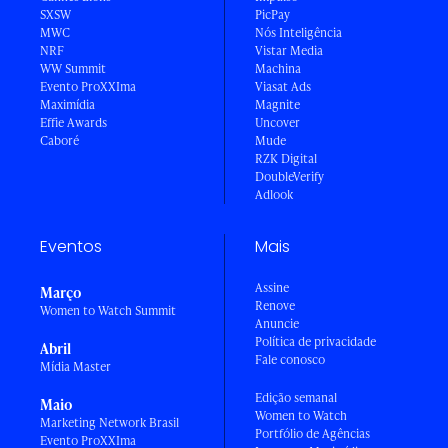
SXSW
PicPay
MWC
Nós Inteligência
NRF
Vistar Media
WW Summit
Machina
Evento ProXXIma
Viasat Ads
Maximídia
Magnite
Effie Awards
Uncover
Caboré
Mude
RZK Digital
DoubleVerify
Adlook
Eventos
Mais
Assine
Março
Renove
Women to Watch Summit
Anuncie
Política de privacidade
Abril
Fale conosco
Mídia Master
Edição semanal
Maio
Women to Watch
Marketing Network Brasil
Portfólio de Agências
Evento ProXXIma