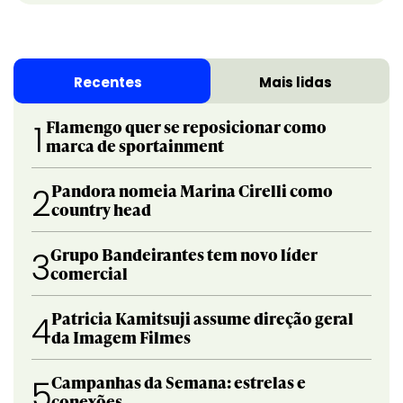
Recentes
Mais lidas
Flamengo quer se reposicionar como
1
marca de sportainment
Pandora nomeia Marina Cirelli como
2
country head
Grupo Bandeirantes tem novo líder
3
comercial
Patricia Kamitsuji assume direção geral
4
da Imagem Filmes
Campanhas da Semana: estrelas e
5
conexões