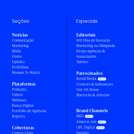
Seções
Especiais
Notícias
Editoriais
Comunicação
100 Dias de Inovação
Marketing
Marketing na Olimpíada
Mídia
Drops Agências &
Gente
Anunciantes
Opinião
Talento
ProXXIma
Women To Watch
Patrocinados
Retail Media
Plataformas
Creators & Influencers
Podcasts
Out-Of-Home
Vídeos
Martechs & Adtechs
Webinars
Banca Digital
Brand Channels
Portfólio de Agências
IMO
Reports
Amazon Ads
Coberturas
OPL Digital
Cannes Lions
Impulso