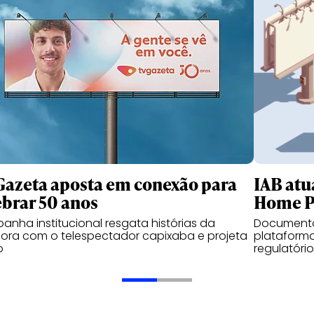
Gazeta aposta em conexão para
IAB atua
ebrar 50 anos
Home P
nha institucional resgata histórias da
Documento
ora com o telespectador capixaba e projeta
plataform
o
regulatóri