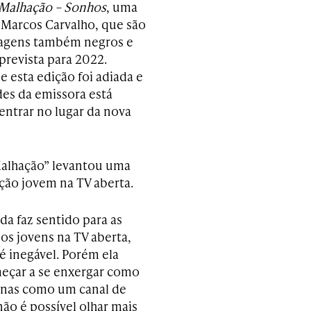
Malhação – Sonhos
, uma
 Marcos Carvalho, que são
nagens também negros e
prevista para 2022.
 esta edição foi adiada e
es da emissora está
entrar no lugar da nova
Malhação” levantou uma
ção jovem na TV aberta.
da faz sentido para as
s jovens na TV aberta,
é inegável. Porém ela
meçar a se enxergar como
enas como um canal de
o é possível olhar mais