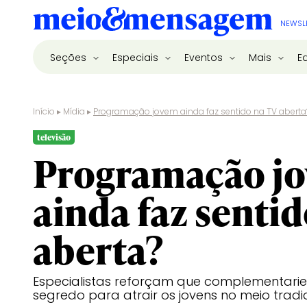
NEWSL
Seções
Especiais
Eventos
Mais
E
Início
▸
Mídia
▸
Programação jovem ainda faz sentido na TV aberta
televisão
Programação j
ainda faz sentid
aberta?
Especialistas reforçam que complementarie
segredo para atrair os jovens no meio tradi