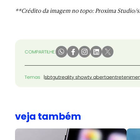
**Crédito da imagem no topo: Proxima Studio/s
COMPARTILHE:
Temas
sbt
gut
reality show
tv aberta
entretenime
veja também