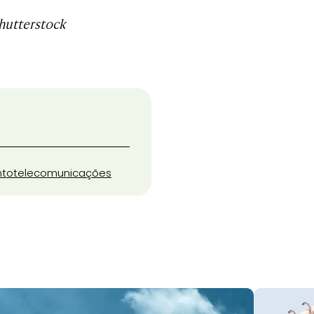
hutterstock
nto
telecomunicações