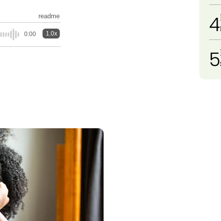
4
readme
1.0x
0:00
5