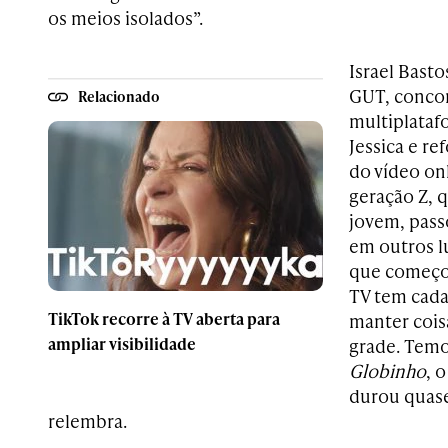
os meios isolados”.
Israel Bast
GUT, conco
Relacionado
multiplataf
Jessica e r
do vídeo on
geração Z, 
jovem, pass
em outros l
que começo
TV tem cad
TikTok recorre à TV aberta para
manter cois
ampliar visibilidade
grade. Tem
Globinho
, 
durou quase
relembra.