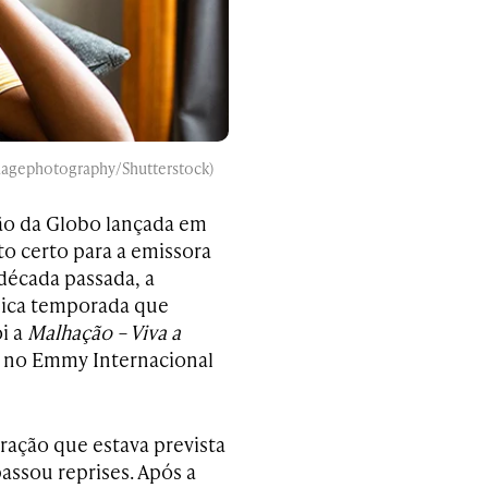
magephotography/Shutterstock)
ção da Globo lançada em
o certo para a emissora
década passada, a
única temporada que
i a
Malhação – Viva a
e no Emmy Internacional
ração que estava prevista
assou reprises. Após a