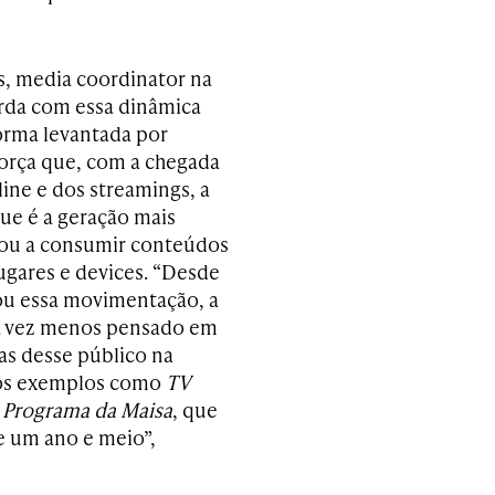
os, media coordinator na
rda com essa dinâmica
orma levantada por
eforça que, com a chegada
line e dos streamings, a
que é a geração mais
ou a consumir conteúdos
ugares e devices. “Desde
u essa movimentação, a
a vez menos pensado em
as desse público na
os exemplos como
TV
o
Programa da Maisa
, que
 um ano e meio”,