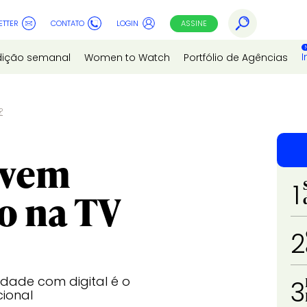
ETTER
CONTATO
LOGIN
ASSINE
I
dição semanal
Women to Watch
Portfólio de Agências
?
ovem
1
o na TV
2
dade com digital é o
3
cional