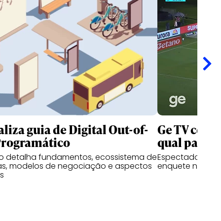
liza guia de Digital Out-of-
Ge TV convi
rogramático
qual partid
 detalha fundamentos, ecossistema de
Espectadores p
as, modelos de negociação e aspectos
enquete no Ins
os