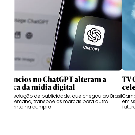
Anúncios no ChatGPT alteram a
TV 
lógica da mídia digital
cel
Nova solução de publicidade, que chegou ao Brasil
Campa
esta semana, transpõe as marcas para outro
emiss
momento na compra
futur