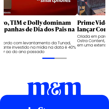
aro, TIM e Dolly dominam
Prime Video
mpanhas de Dia dos Pais na
lançar Corr
Criada em parc
Ostra Content, i
acordo com levantamento da Tunad,
em uma extensão
tante investido na mídia na data é 40%
erior ao do ano passado