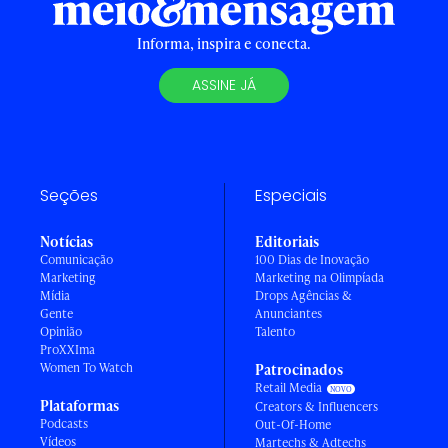
Informa, inspira e conecta.
ASSINE JÁ
Seções
Especiais
Notícias
Editoriais
Comunicação
100 Dias de Inovação
Marketing
Marketing na Olimpíada
Mídia
Drops Agências &
Gente
Anunciantes
Opinião
Talento
ProXXIma
Women To Watch
Patrocinados
Retail Media
Plataformas
Creators & Influencers
Podcasts
Out-Of-Home
Vídeos
Martechs & Adtechs