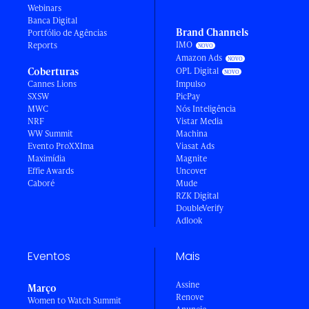
Webinars
Banca Digital
Brand Channels
Portfólio de Agências
IMO
Reports
Amazon Ads
Coberturas
OPL Digital
Cannes Lions
Impulso
SXSW
PicPay
MWC
Nós Inteligência
NRF
Vistar Media
WW Summit
Machina
Evento ProXXIma
Viasat Ads
Maximídia
Magnite
Effie Awards
Uncover
Caboré
Mude
RZK Digital
DoubleVerify
Adlook
Eventos
Mais
Assine
Março
Renove
Women to Watch Summit