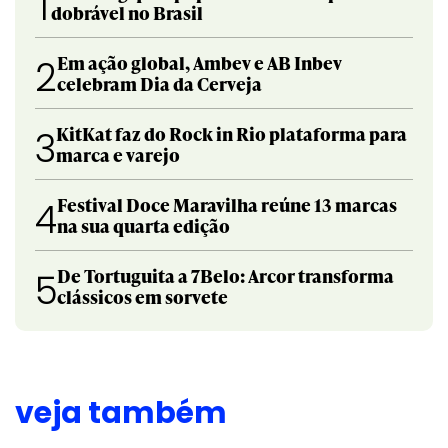
1
dobrável no Brasil
Em ação global, Ambev e AB Inbev
2
celebram Dia da Cerveja
KitKat faz do Rock in Rio plataforma para
3
marca e varejo
Festival Doce Maravilha reúne 13 marcas
4
na sua quarta edição
De Tortuguita a 7Belo: Arcor transforma
5
clássicos em sorvete
veja também