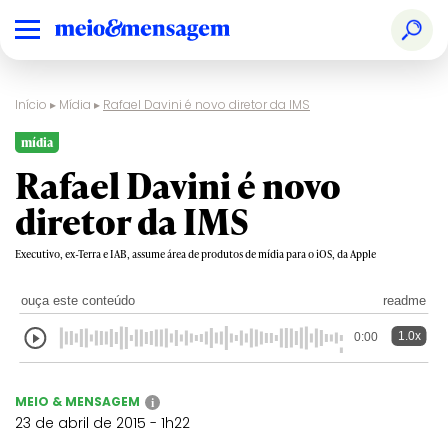
Início
▸
Mídia
▸
Rafael Davini é novo diretor da IMS
mídia
Rafael Davini é novo
diretor da IMS
Executivo, ex-Terra e IAB, assume área de produtos de mídia para o iOS, da Apple
ouça este conteúdo
readme
1.0x
0:00
MEIO & MENSAGEM
i
23 de abril de 2015 - 1h22