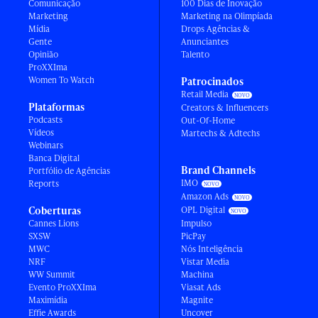
Comunicação
100 Dias de Inovação
Marketing
Marketing na Olimpíada
Mídia
Drops Agências &
Gente
Anunciantes
Opinião
Talento
ProXXIma
Women To Watch
Patrocinados
Retail Media
Plataformas
Creators & Influencers
Podcasts
Out-Of-Home
Vídeos
Martechs & Adtechs
Webinars
Banca Digital
Brand Channels
Portfólio de Agências
IMO
Reports
Amazon Ads
Coberturas
OPL Digital
Cannes Lions
Impulso
SXSW
PicPay
MWC
Nós Inteligência
NRF
Vistar Media
WW Summit
Machina
Evento ProXXIma
Viasat Ads
Maximídia
Magnite
Effie Awards
Uncover