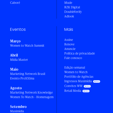
Caboré
Mude
RZK Digital
DoubleVerify
Adlook
Eventos
Mais
Assine
Março
Renove
Women to Watch Summit
Anuncie
Política de privacidade
Abril
Fale conosco
Mídia Master
Edição semanal
Maio
Women to Watch
Marketing Network Brasil
Portfólio de Agências
Evento ProXXIma
Ingressos Maximídia
Convites WW
Agosto
Retail Media
Marketing Network Knowledge
Women To Watch - Homenagem
Setembro
Maximídia