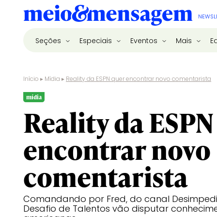
NEWSL
Seções
Especiais
Eventos
Mais
E
Início
▸
Mídia
▸
Reality da ESPN quer encontrar novo comentarista
mídia
Reality da ESPN
encontrar novo
comentarista
Comandando por Fred, do canal Desimpedid
Desafio de Talentos vão disputar conhecime