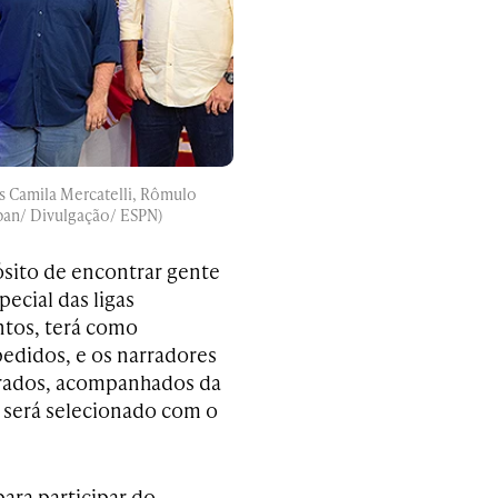
os Camila Mercatelli, Rômulo
an/ Divulgação/ ESPN)
ósito de encontrar gente
ecial das ligas
ntos, terá como
edidos, e os narradores
rados, acompanhados da
z será selecionado com o
para participar do