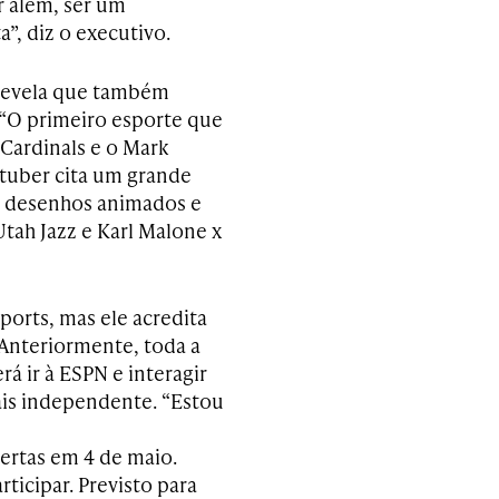
ir além, ser um
”, diz o executivo.
 revela que também
“O primeiro esporte que
 Cardinals e o Mark
utuber cita um grande
 e desenhos animados e
tah Jazz e Karl Malone x
ports, mas ele acredita
 Anteriormente, toda a
á ir à ESPN e interagir
ais independente. “Estou
bertas em 4 de maio.
icipar. Previsto para