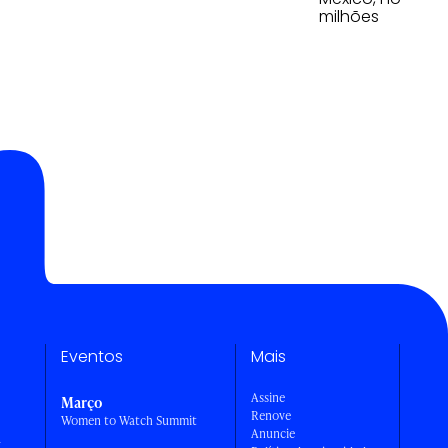
milhões
Eventos
Mais
Assine
Março
Renove
Women to Watch Summit
Anuncie
a