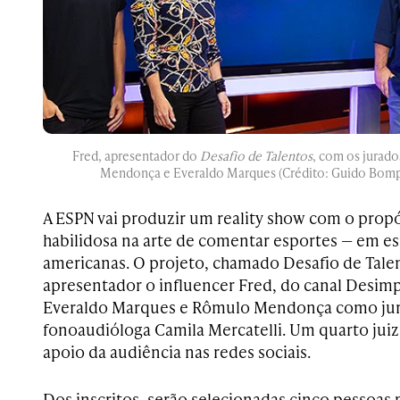
Fred, apresentador do
Desafio de Talentos
, com os jurad
Mendonça e Everaldo Marques (Crédito: Guido Bomp
A ESPN vai produzir um reality show com o prop
habilidosa na arte de comentar esportes — em esp
americanas. O projeto, chamado Desafio de Tale
apresentador o influencer Fred, do canal Desimp
Everaldo Marques e Rômulo Mendonça como ju
fonoaudióloga Camila Mercatelli. Um quarto jui
apoio da audiência nas redes sociais.
Dos inscritos, serão selecionadas cinco pessoas 