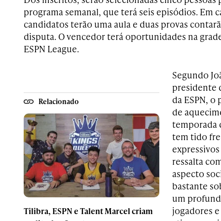
programa semanal, que terá seis episódios. Em c
candidatos terão uma aula e duas provas contar
disputa. O vencedor terá oportunidades na grad
ESPN League.
Segundo Joã
presidente 
da ESPN, o 
Relacionado
de aquecime
temporada 
tem tido f
expressivos
ressalta co
aspecto soc
bastante sob
um profund
jogadores e 
Tilibra, ESPN e Talent Marcel criam