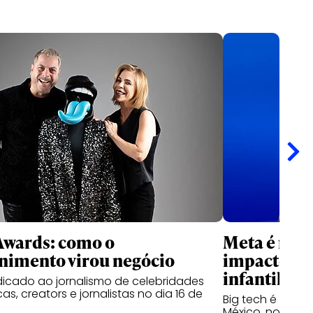
Awards: como o
Meta é res
nimento virou negócio
impactos s
infantil
icado ao jornalismo de celebridades
s, creators e jornalistas no dia 16 de
Big tech é cond
México, nos Est