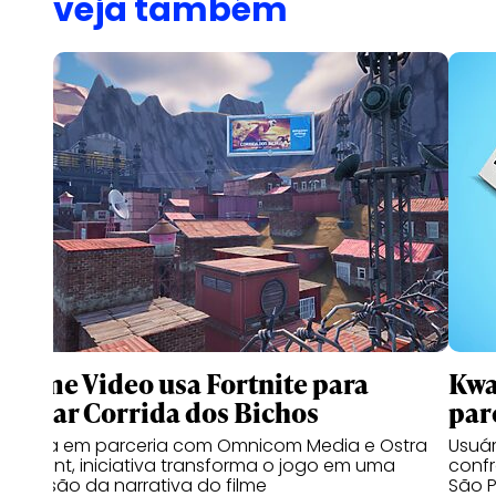
veja também
Prime Video usa Fortnite para
Kwa
lançar Corrida dos Bichos
par
Criada em parceria com Omnicom Media e Ostra
Usuá
Content, iniciativa transforma o jogo em uma
confr
extensão da narrativa do filme
São P