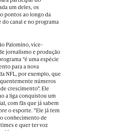
ada um deles, os
ão pontos ao longo da
e do canal e no programa
o Palomino, vice-
de jornalismo e produção
programa “é uma espécie
nto para a nova
da NFL, por exemplo, que
requentemente números
 de crescimento”. Ele
mo a liga conquistou um
ial, com fãs que já sabem
re o esporte. “Ele já tem
o conhecimento de
times e quer ter voz