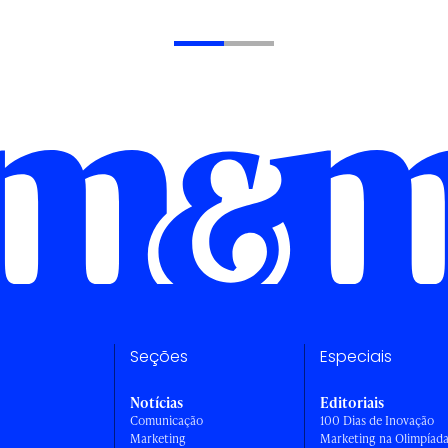
Seções
Especiais
Notícias
Editoriais
Comunicação
100 Dias de Inovação
Marketing
Marketing na Olimpíad