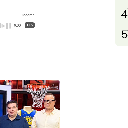
4
readme
1.0x
0:00
5