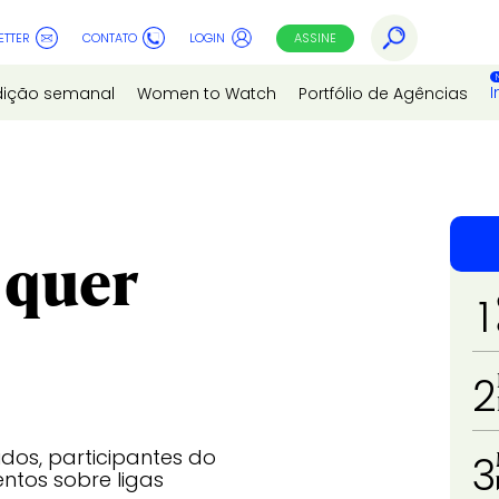
ETTER
CONTATO
LOGIN
ASSINE
I
dição semanal
Women to Watch
Portfólio de Agências
 quer
1
2
os, participantes do
3
ntos sobre ligas