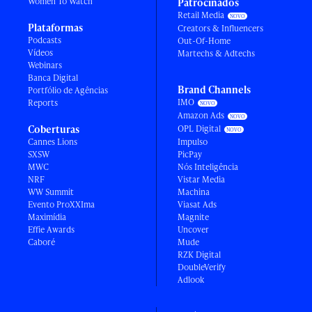
Women To Watch
Patrocinados
Retail Media
Plataformas
Creators & Influencers
Podcasts
Out-Of-Home
Vídeos
Martechs & Adtechs
Webinars
Banca Digital
Brand Channels
Portfólio de Agências
IMO
Reports
Amazon Ads
Coberturas
OPL Digital
Cannes Lions
Impulso
SXSW
PicPay
MWC
Nós Inteligência
NRF
Vistar Media
WW Summit
Machina
Evento ProXXIma
Viasat Ads
Maximídia
Magnite
Effie Awards
Uncover
Caboré
Mude
RZK Digital
DoubleVerify
Adlook