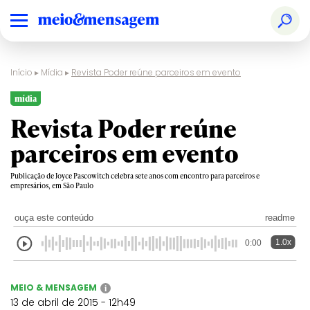
Início
▸
Mídia
▸
Revista Poder reúne parceiros em evento
mídia
Revista Poder reúne
parceiros em evento
Publicação de Joyce Pascowitch celebra sete anos com encontro para parceiros e
empresários, em São Paulo
ouça este conteúdo
readme
1.0x
0:00
MEIO & MENSAGEM
i
13 de abril de 2015 - 12h49