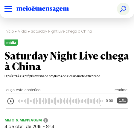
Início
▸
Mídia
▸
Saturday Night Live chega à China
mídia
Saturday Night Live chega
à China
O país terá sua própria versão do programa de sucesso norte-americano
ouça este conteúdo
readme
1.0x
0:00
MEIO & MENSAGEM
i
4 de abril de 2015 - 8h41