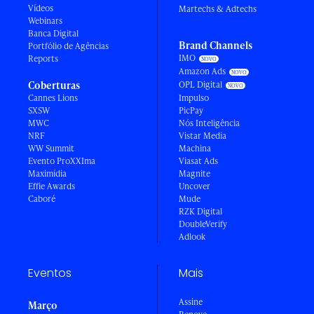
Vídeos
Martechs & Adtechs
Webinars
Banca Digital
Brand Channels
Portfólio de Agências
IMO
Reports
Amazon Ads
Coberturas
OPL Digital
Cannes Lions
Impulso
SXSW
PicPay
MWC
Nós Inteligência
NRF
Vistar Media
WW Summit
Machina
Evento ProXXIma
Viasat Ads
Maximídia
Magnite
Effie Awards
Uncover
Caboré
Mude
RZK Digital
DoubleVerify
Adlook
Eventos
Mais
Assine
Março