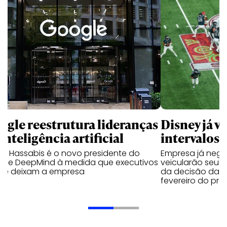
ogle reestrutura lideranças
Disney já v
inteligência artificial
intervalos 
is Hassabis é o novo presidente do
Empresa já neg
gle DeepMind à medida que executivos
veicularão seus 
ve deixam a empresa
da decisão da NF
fevereiro do pr