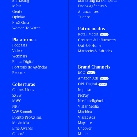
Marketing
Marketing na Olimpíada
Mídia
Drops Agências &
Gente
Anunciantes
Opinião
Talento
ProXXIma
Women To Watch
Patrocinados
Retail Media
Plataformas
Creators & Influencers
Podcasts
Out-Of-Home
Vídeos
Martechs & Adtechs
Webinars
Banca Digital
Brand Channels
Portfólio de Agências
IMO
Reports
Amazon Ads
Coberturas
OPL Digital
Cannes Lions
Impulso
SXSW
PicPay
MWC
Nós Inteligência
NRF
Vistar Media
WW Summit
Machina
Evento ProXXIma
Viasat Ads
Maximídia
Magnite
Effie Awards
Uncover
Caboré
Mude