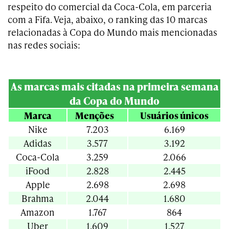
respeito do comercial da Coca-Cola, em parceria
com a Fifa. Veja, abaixo, o ranking das 10 marcas
relacionadas à Copa do Mundo mais mencionadas
nas redes sociais:
As marcas mais citadas na primeira semana
da Copa do Mundo
Marca
Menções
Usuários únicos
Nike
7.203
6.169
Adidas
3.577
3.192
Coca-Cola
3.259
2.066
iFood
2.828
2.445
Apple
2.698
2.698
Brahma
2.044
1.680
Amazon
1.767
864
Uber
1.609
1.527