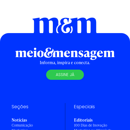
Informa, inspira e conecta.
ASSINE JÁ
Seções
Especiais
Notícias
Editoriais
Comunicação
100 Dias de Inovação