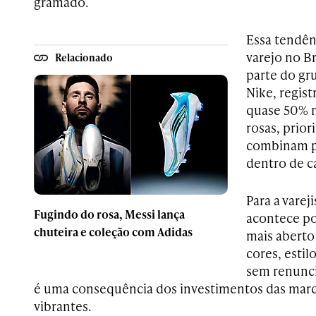
gramado.
Essa tendê
varejo no Br
Relacionado
parte do gr
Nike, regis
quase 50% n
rosas, prio
combinam p
dentro de 
Para a varej
Fugindo do rosa, Messi lança
acontece p
chuteira e coleção com Adidas
mais aberto
cores, estil
sem renunci
é uma consequência dos investimentos das marc
vibrantes.