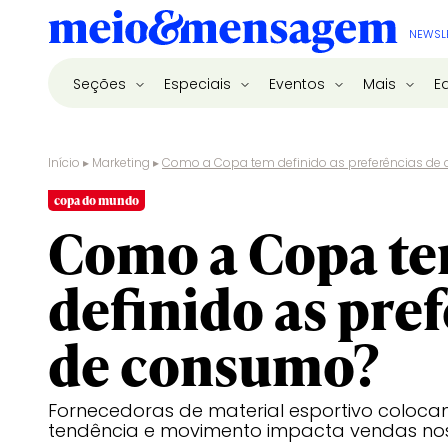
NEWSL
Seções
Especiais
Eventos
Mais
E
Início
▸
Marketing
▸
Como a Copa tem definido as preferências d
copa do mundo
Como a Copa t
definido as pre
de consumo?
Fornecedoras de material esportivo coloca
tendência e movimento impacta vendas nos 