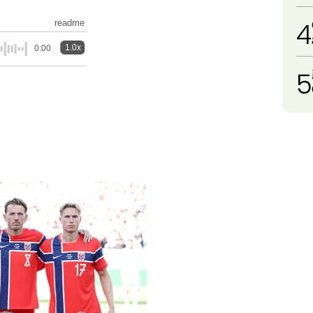
4
readme
1.0x
0:00
5