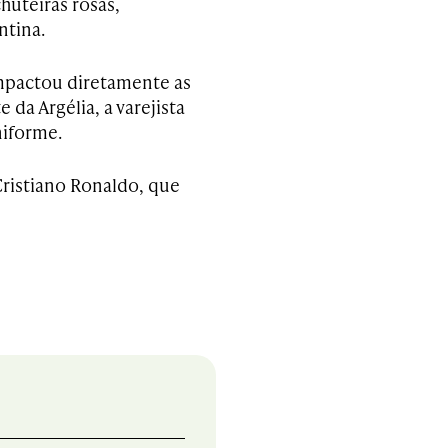
huteiras rosas,
ntina.
mpactou diretamente as
 da Argélia, a varejista
iforme.
Cristiano Ronaldo, que