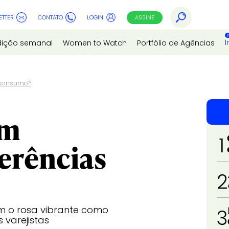
ETTER
CONTATO
LOGIN
ASSINE
I
dição semanal
Women to Watch
Portfólio de Agências
e consumo?
em
1
ferências
2
m o rosa vibrante como
3
varejistas