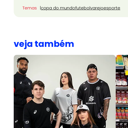
Temas
copa do mundo
futebol
varejo
esporte
veja também